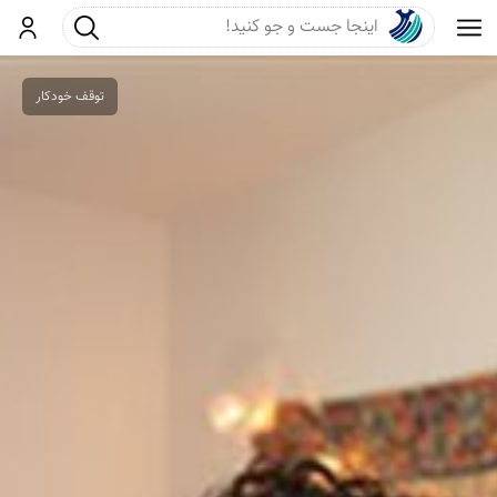
جست و جو
ورود
توقف خودکار