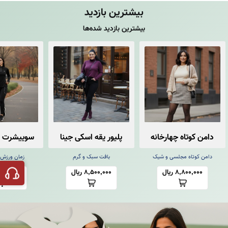
بیشترین بازدید
بیشترین بازدید شده‌ها
دامن کوتاه چهارخانه
پلیور یقه اسکی جینا
سوییشرت و
زیپ فین
دامن کوتاه مجلسی و شیک
بافت سبک و گرم
زمان ورزش
8,800,000 ریال
8,500,000 ریال
22,000,000 