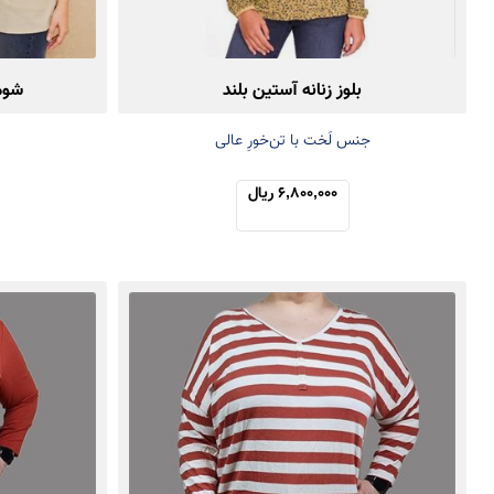
بلوز زنانه آستین بلند
شومی
جنس لَخت با تن‌خورِ عالی
6,800,000 ریال