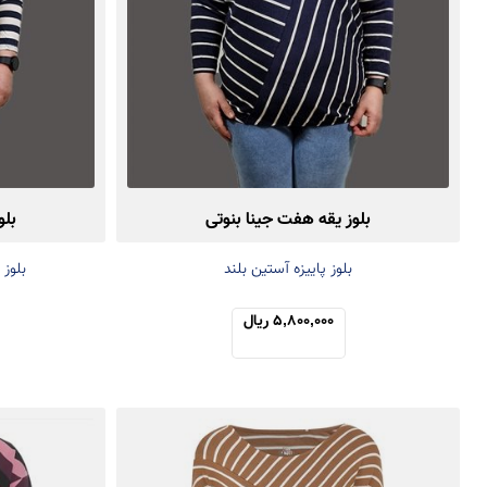
بلوز یقه هفت جینا بنوتی
بلو
بلوز پاییزه آستین بلند
بلوز
5,800,000 ریال