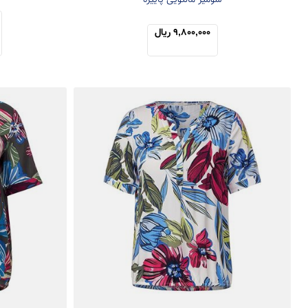
شومیز مانتویی پاییزه
9,800,000 ریال