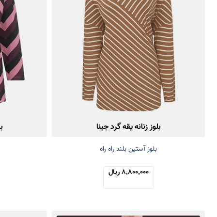
بلوز زنانه یقه گرد جینا
ب
بلوز آستین بلند راه راه
8,800,000 ریال