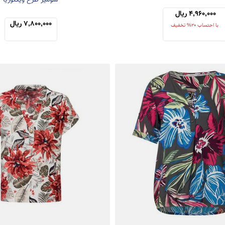
شومیز طرح ویکتوریا
4,960,000 ریال 
7,800,000 ریال
با احتساب 20% تخفیف