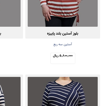
بلوز آستین بلند پاییزه
ب
آستین سه ربع
5,800,000 ریال