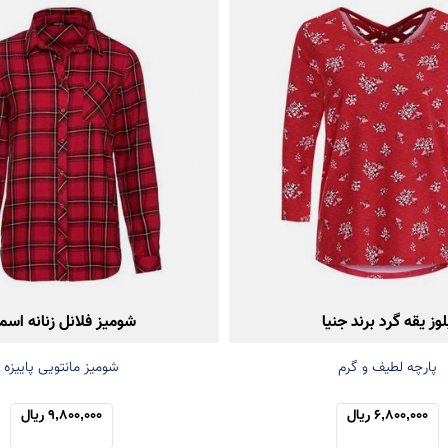
لوز یقه گرد برند جنیا
شومیز فلانل زنانه اسما
پارچه لطیف و گرم
شومیز مانتویی پاییزه
6,800,000 ریال
9,800,000 ریال