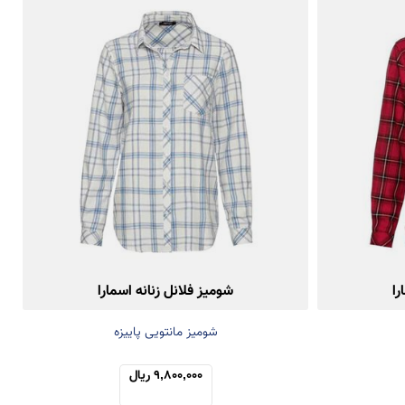
را
شومیز فلانل زنانه اسمارا
شومیز مانتویی پاییزه
9,800,000 ریال