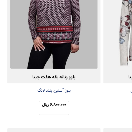
ا
بلوز زنانه یقه هفت جینا
بلوز آستین بلند لانگ
6,800,000 ریال