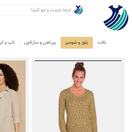
بافت
بلوز و شومیز
پیراهن و سارافون
تاپ و کر