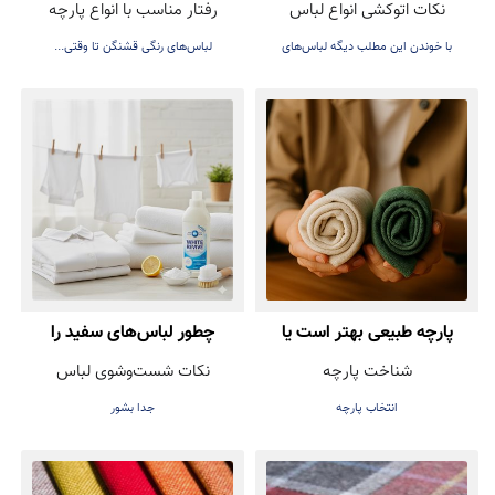
نکات اتوکشی انواع لباس
رفتار مناسب با انواع پارچه
دارد! راهنمای اتوکشی بدون
بشوییم تا رنگشان نرود؟
با خوندن این مطلب دیگه لباس‌های
لباس‌های رنگی قشنگن تا وقتی...
آسیب
عزیزتون هنگام اتوکشی خراب نمی‌شه
پارچه طبیعی بهتر است یا
چطور لباس‌های سفید را
شناخت پارچه
نکات شست‌وشوی لباس
مصنوعی؟ راهنمای انتخاب
همیشه روشن و تمیز نگه
انتخاب پارچه
جدا بشور
درست هنگام خرید لباس
داریم؟