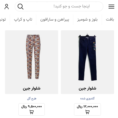
جست و جو
ورود
بافت
بلوز و شومیز
پیراهن و سارافون
تاپ و کراپ
تون
شلوار جین
شلوار جین
گلدوزی شده
طرح گل
12,000,000 ریال
9,500,000 ریال