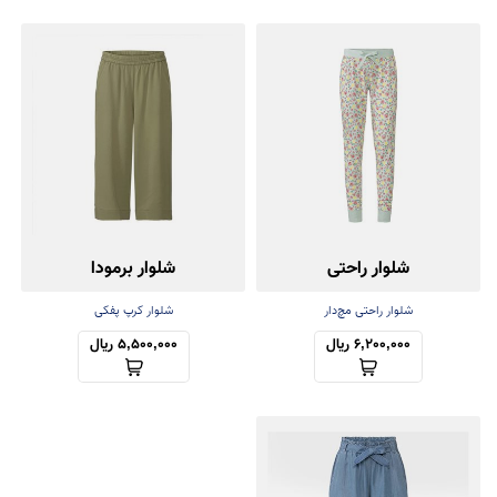
شلوار راحتی
شلوار برمودا
شلوار راحتی مچ‌دار
شلوار کرپ پفکی
6,200,000 ریال
5,500,000 ریال