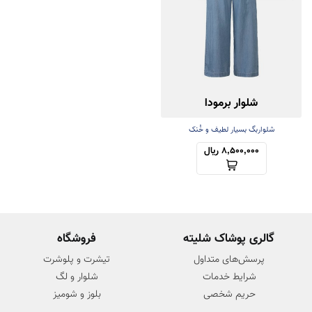
شلوار برمودا
شلواربگ بسیار لطیف و خُنک
8,500,000 ریال
گالری پوشاک شلیته
فروشگاه
پرسش‌های متداول
تیشرت و پلوشرت
شرایط خدمات
شلوار و لگ
حریم شخصی
بلوز و شومیز