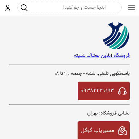
جست و جو
ورود
فروشگاه آنلاین پوشاک شلیته
پاسخگویی تلفنی: شنبه - جمعه : ۹ تا ۱۸
09382230193
نشانی فروشگاه: تهران
مسیریاب گوگل