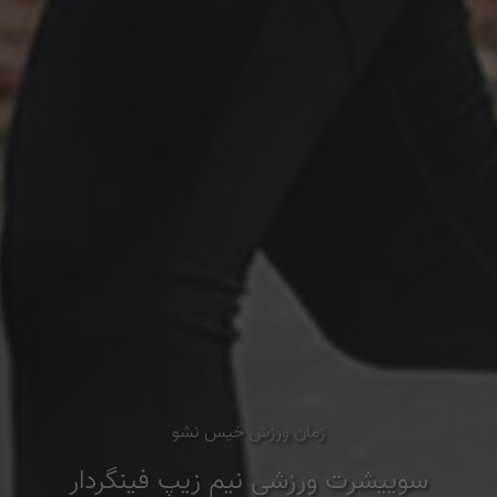
زمان ورزش خیس نشو
سوییشرت ورزشی نیم زیپ فینگردار