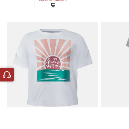
با احتساب 20% تخفیف
تیشرت کراپ اسمارا