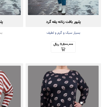
پلیور بافت زنانه یقه گرد
پل
بسیار سبک و گرم و لطیف
بس
11,500,000 ریال