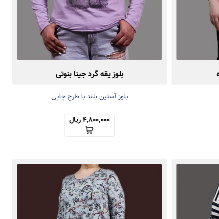
بلوز یقه گرد جینا بنوتی
بلوز آستین بلند با طرح چاپی
4,800,000 ریال