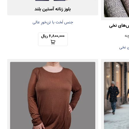
بلوز زنانه آستین بلند
جنس لَخت با تن‌خورِ عالی
س‌های نخی
چه
6,800,000 ریال
 نخی