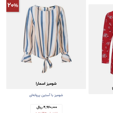
20
شومیز اسمارا
شومیز با آستین پروانه‌ای
4,960,000 ریال 