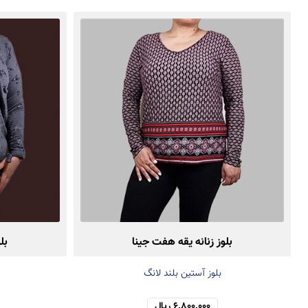
بلوز زنانه یقه هفت جینا
بل
بلوز آستین بلند لانگ
6,800,000 ریال