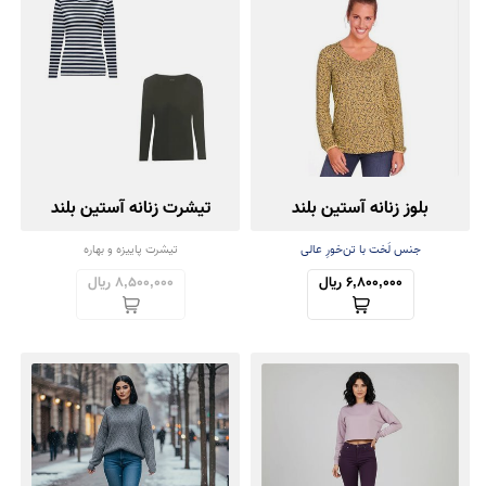
بلوز زنانه آستین بلند
تیشرت زنانه آستین بلند
مجموعه دو عددی
جنس لَخت با تن‌خورِ عالی
تیشرت پاییزه و بهاره
6,800,000 ریال
8,500,000 ریال