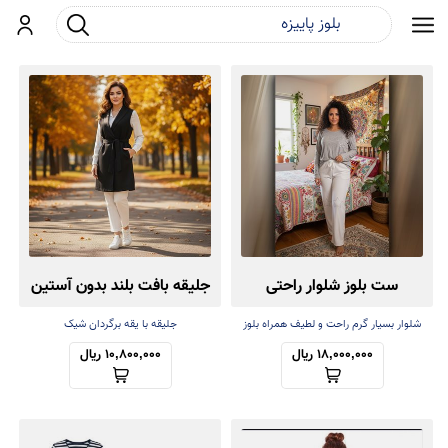
جست و جو
ورود
ست بلوز شلوار راحتی
جلیقه بافت بلند بدون آستین
شلوار بسیار گرم راحت و لطیف همراه بلوز
جلیقه با یقه برگردان شیک
سبک
18,000,000 ریال
10,800,000 ریال