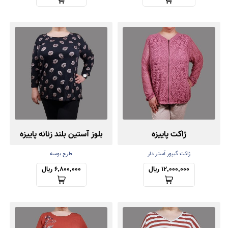
ژاکت پاییزه
بلوز آستین بلند زنانه پاییزه
ژاکت گیپور آستر دار
طرح بوسه
12,000,000 ریال
6,800,000 ریال