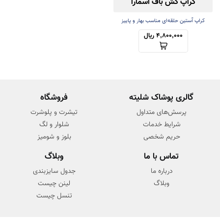
کراپ کش باف اسمارا
کراپ آستین حلقه‌ای مناسب بهار و پاییز
4,800,000 ریال
گالری پوشاک شلیته
فروشگاه
پرسش‌های متداول
تیشرت و پلوشرت
شرایط خدمات
شلوار و لگ
حریم شخصی
بلوز و شومیز
تماس با ما
وبلاگ
درباره ما
جدول سایزبندی
وبلاگ
لینن چیست
تنسل چیست