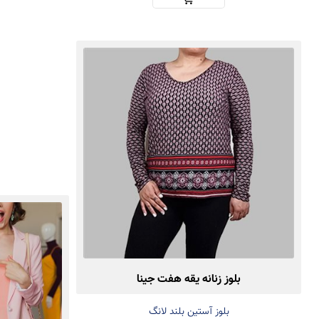
بلوز زنانه یقه هفت جینا
بلوز آستین بلند لانگ