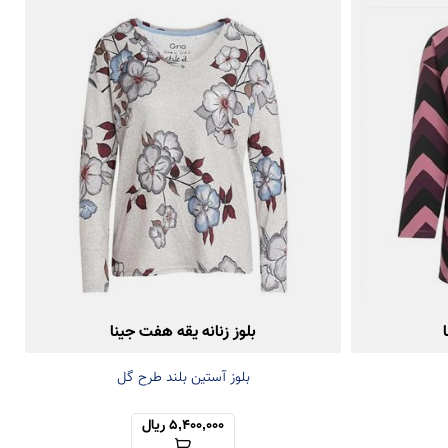
بلوز زنانه یقه هفت جینا
بلوز آستین بلند طرح گل
5,400,000 ریال