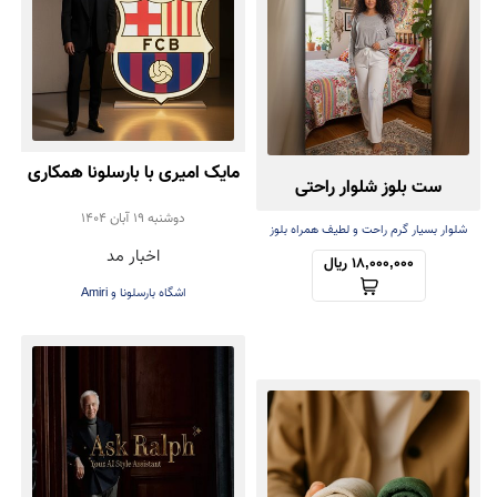
مایک امیری با بارسلونا همکاری
ست بلوز شلوار راحتی
کرد | همکاری برند Amiri با
دوشنبه 19 آبان 1404
شلوار بسیار گرم راحت و لطیف همراه بلوز
اخبار مد
سبک
باشگاه فوتبال بارسلونا در
18,000,000 ریال
اشگاه بارسلونا و Amiri
طراحی لباس‌های رسمی