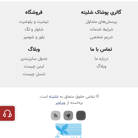
گالری پوشاک شلیته
فروشگاه
پرسش‌های متداول
تیشرت و پلوشرت
شرایط خدمات
شلوار و لگ
حریم شخصی
بلوز و شومیز
تماس با ما
وبلاگ
درباره ما
جدول سایزبندی
وبلاگ
لینن چیست
تنسل چیست
© تمامی حقوق متعلق به
شلیته
است.
برخاسته از
ویراویر