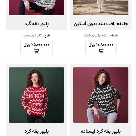
جلیقه بافت بلند بدون آستین
پلیور یقه گرد
جلیقه با یقه برگردان شیک
طرح ژاکارد کریسمس
10,800,000 ریال
25,000,000 ریال
پلیور یقه گرد ایستاده
پلیور یقه گرد