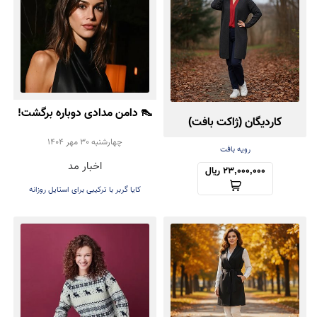
👠 دامن مدادی دوباره برگشت!
کاردیگان (ژاکت بافت)
تأیید رسمی Kaia Gerber
چهارشنبه 30 مهر 1404
کش‌باف پشمی
رویه بافت
اخبار مد
برای ترند پاییز ۲۰۲۵
23,000,000 ریال
کایا گربر با ترکیبی برای استایل روزانه