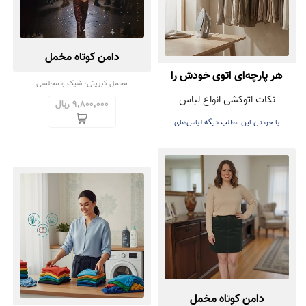
دامن کوتاه مخمل
هر پارچه‌ای اتوی خودش را
مخمل کبریتی، شیک و مجلسی
نکات اتوکشی انواع لباس
دارد! راهنمای اتوکشی بدون
9,800,000 ریال
با خوندن این مطلب دیگه لباس‌های
آسیب
عزیزتون هنگام اتوکشی خراب نمی‌شه
دامن کوتاه مخمل