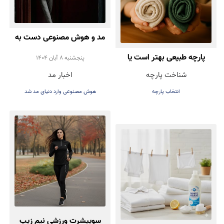
مد و هوش مصنوعی دست به
پارچه طبیعی بهتر است یا
دست هم دادند!
پنجشنبه 8 آبان 1404
شناخت پارچه
اخبار مد
مصنوعی؟ راهنمای انتخاب
انتخاب پارچه
هوش مصنوعی وارد دنیای مد شد
درست هنگام خرید لباس
سوییشرت ورزشی نیم زیپ