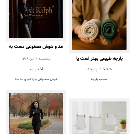
مد و هوش مصنوعی دست به
پارچه طبیعی بهتر است یا
دست هم دادند!
پنجشنبه 8 آبان 1404
شناخت پارچه
اخبار مد
مصنوعی؟ راهنمای انتخاب
انتخاب پارچه
هوش مصنوعی وارد دنیای مد شد
درست هنگام خرید لباس