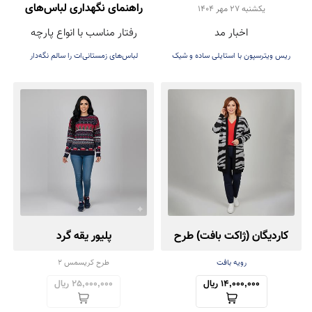
روشن؛ انتخاب شیک Reese
راهنمای نگهداری لباس‌های
يكشنبه 27 مهر 1404
اخبار مد
رفتار مناسب با انواع پارچه
Witherspoon برای پاییز
زمستانی (پشمی و بافتنی)
ریس ویترسپون با استایلی ساده و شیک
لباس‌های زمستانی‌ات را سالم نگه‌دار
۲۰۲۵
کاردیگان (ژاکت بافت) طرح
پلیور یقه گرد
زبرا
رویه بافت
طرح کریسمس 2
14,000,000 ریال
25,000,000 ریال