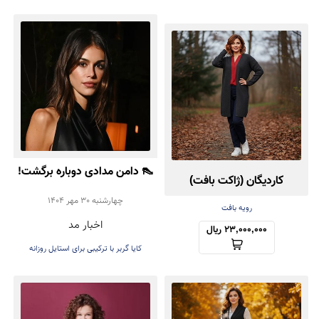
👠 دامن مدادی دوباره برگشت!
کاردیگان (ژاکت بافت)
تأیید رسمی Kaia Gerber
چهارشنبه 30 مهر 1404
کش‌باف پشمی
رویه بافت
اخبار مد
برای ترند پاییز ۲۰۲۵
23,000,000 ریال
کایا گربر با ترکیبی برای استایل روزانه