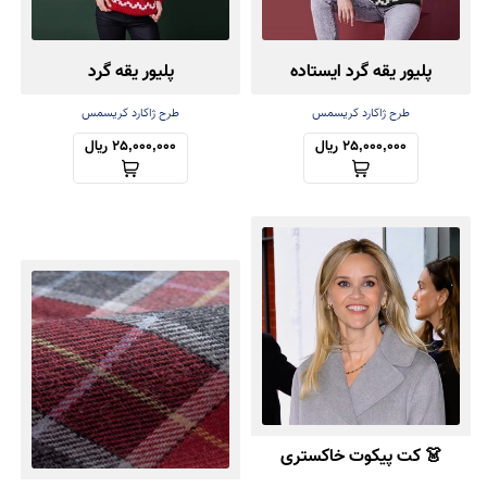
پلیور یقه گرد ایستاده
پلیور یقه گرد
طرح ژاکارد کریسمس
طرح ژاکارد کریسمس
25,000,000 ریال
25,000,000 ریال
👗 کت پیکوت خاکستری