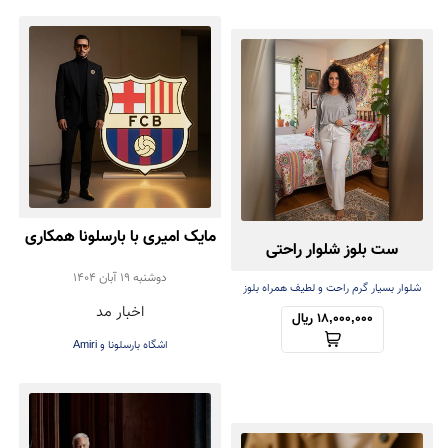
مایک امیری با بارسلونا همکاری
ست بلوز شلوار راحتی
کرد | همکاری برند Amiri با
دوشنبه 19 آبان 1404
شلوار بسیار گرم راحت و لطیف همراه بلوز
اخبار مد
سبک
باشگاه فوتبال بارسلونا در
18,000,000 ریال
اشگاه بارسلونا و Amiri
طراحی لباس‌های رسمی