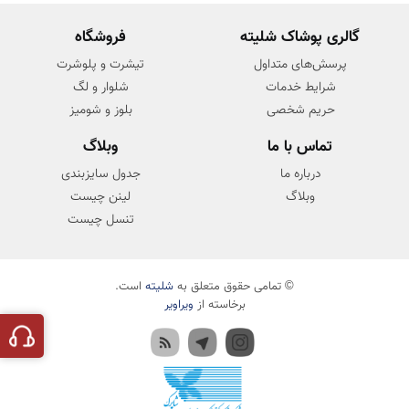
گالری پوشاک شلیته
فروشگاه
پرسش‌های متداول
تیشرت و پلوشرت
شرایط خدمات
شلوار و لگ
حریم شخصی
بلوز و شومیز
تماس با ما
وبلاگ
درباره ما
جدول سایزبندی
وبلاگ
لینن چیست
تنسل چیست
© تمامی حقوق متعلق به
شلیته
است.
برخاسته از
ویراویر