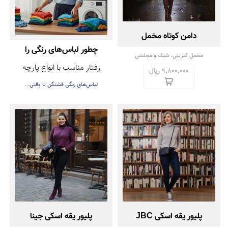
دامن کوتاه مخمل
چطور لباس‌های رنگی را
مخمل کبریتی، شیک و مجلسی
رفتار مناسب با انواع پارچه
بشوییم تا رنگشان نرود؟
9,800,000 ریال
لباس‌های رنگی قشنگن تا وقتی...
پلیور یقه اسکی JBC
پلیور یقه اسکی جینا