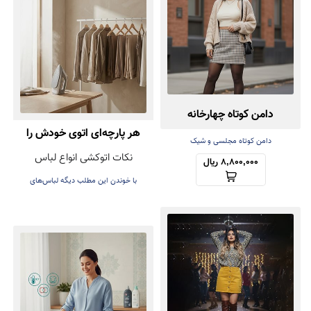
دامن کوتاه چهارخانه
هر پارچه‌ای اتوی خودش را
دامن کوتاه مجلسی و شیک
نکات اتوکشی انواع لباس
دارد! راهنمای اتوکشی بدون
8,800,000 ریال
با خوندن این مطلب دیگه لباس‌های
آسیب
عزیزتون هنگام اتوکشی خراب نمی‌شه