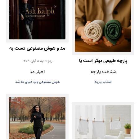
مد و هوش مصنوعی دست به
پارچه طبیعی بهتر است یا
دست هم دادند!
پنجشنبه 8 آبان 1404
شناخت پارچه
اخبار مد
مصنوعی؟ راهنمای انتخاب
انتخاب پارچه
هوش مصنوعی وارد دنیای مد شد
درست هنگام خرید لباس