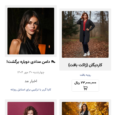
👠 دامن مدادی دوباره برگشت!
کاردیگان (ژاکت بافت)
تأیید رسمی Kaia Gerber
چهارشنبه 30 مهر 1404
کش‌باف پشمی
رویه بافت
اخبار مد
برای ترند پاییز ۲۰۲۵
23,000,000 ریال
کایا گربر با ترکیبی برای استایل روزانه