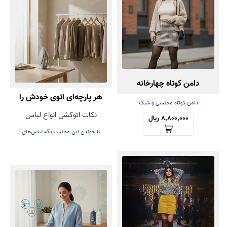
دامن کوتاه چهارخانه
هر پارچه‌ای اتوی خودش را
دامن کوتاه مجلسی و شیک
نکات اتوکشی انواع لباس
دارد! راهنمای اتوکشی بدون
8,800,000 ریال
با خوندن این مطلب دیگه لباس‌های
آسیب
عزیزتون هنگام اتوکشی خراب نمی‌شه