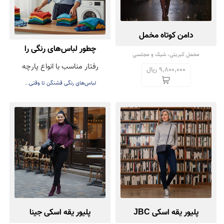
دامن کوتاه مخمل
چطور لباس‌های رنگی را
مخمل کبریتی، شیک و مجلسی
رفتار مناسب با انواع پارچه
بشوییم تا رنگشان نرود؟
9,800,000 ریال
لباس‌های رنگی قشنگن تا وقتی...
پلیور یقه اسکی JBC
پلیور یقه اسکی جینا