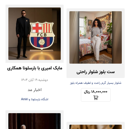
مایک امیری با بارسلونا همکاری
ست بلوز شلوار راحتی
کرد | همکاری برند Amiri با
دوشنبه 19 آبان 1404
شلوار بسیار گرم راحت و لطیف همراه بلوز
اخبار مد
سبک
باشگاه فوتبال بارسلونا در
18,000,000 ریال
اشگاه بارسلونا و Amiri
طراحی لباس‌های رسمی