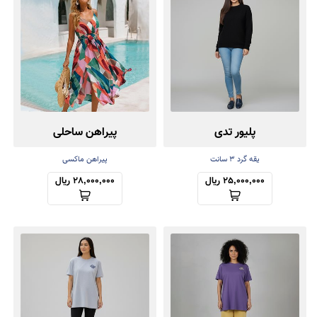
پلیور تدی
پیراهن ساحلی
یقه گرد ۳ سانت
پیراهن ماکسی
25,000,000 ریال
28,000,000 ریال