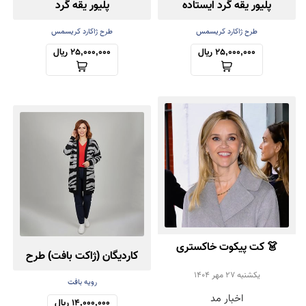
پلیور یقه گرد ایستاده
پلیور یقه گرد
طرح ژاکارد کریسمس
طرح ژاکارد کریسمس
25,000,000 ریال
25,000,000 ریال
👗 کت پیکوت خاکستری
کاردیگان (ژاکت بافت) طرح
روشن؛ انتخاب شیک Reese
يكشنبه 27 مهر 1404
زبرا
رویه بافت
اخبار مد
Witherspoon برای پاییز
14,000,000 ریال