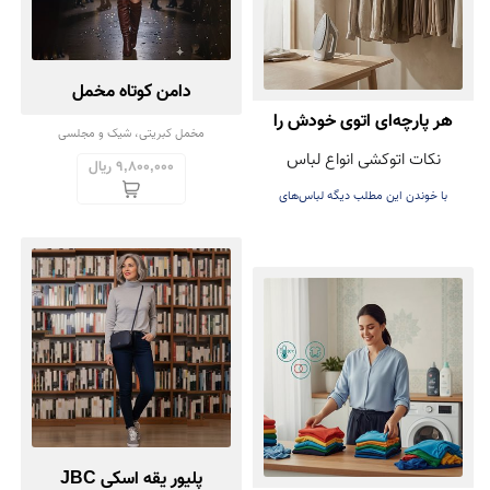
دامن کوتاه مخمل
هر پارچه‌ای اتوی خودش را
مخمل کبریتی، شیک و مجلسی
نکات اتوکشی انواع لباس
دارد! راهنمای اتوکشی بدون
9,800,000 ریال
با خوندن این مطلب دیگه لباس‌های
آسیب
عزیزتون هنگام اتوکشی خراب نمی‌شه
پلیور یقه اسکی JBC