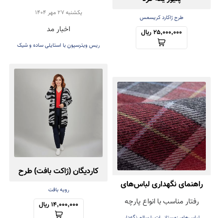
روشن؛ انتخاب شیک Reese
يكشنبه 27 مهر 1404
طرح ژاکارد کریسمس
اخبار مد
Witherspoon برای پاییز
25,000,000 ریال
ریس ویترسپون با استایلی ساده و شیک
۲۰۲۵
کاردیگان (ژاکت بافت) طرح
راهنمای نگهداری لباس‌های
زبرا
رویه بافت
رفتار مناسب با انواع پارچه
زمستانی (پشمی و بافتنی)
14,000,000 ریال
لباس‌های زمستانی‌ات را سالم نگه‌دار