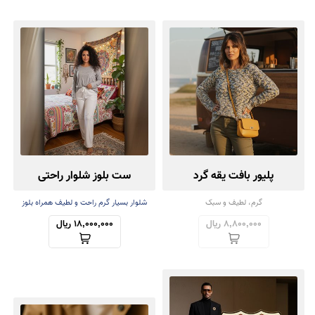
پلیور بافت یقه گرد
ست بلوز شلوار راحتی
گرم، لطیف و سبک
شلوار بسیار گرم راحت و لطیف همراه بلوز
سبک
8,800,000 ریال
18,000,000 ریال