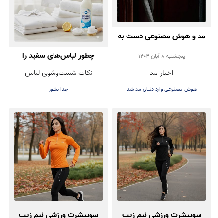
مد و هوش مصنوعی دست به
دست هم دادند!
چطور لباس‌های سفید را
پنجشنبه 8 آبان 1404
اخبار مد
نکات شست‌وشوی لباس
همیشه روشن و تمیز نگه
هوش مصنوعی وارد دنیای مد شد
جدا بشور
داریم؟
سوییشرت ورزشی نیم زیپ
سوییشرت ورزشی نیم زیپ