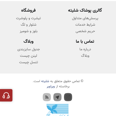
گالری پوشاک شلیته
فروشگاه
پرسش‌های متداول
تیشرت و پلوشرت
شرایط خدمات
شلوار و لگ
حریم شخصی
بلوز و شومیز
تماس با ما
وبلاگ
درباره ما
جدول سایزبندی
وبلاگ
لینن چیست
تنسل چیست
© تمامی حقوق متعلق به
شلیته
است.
برخاسته از
ویراویر