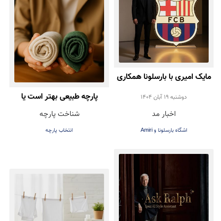
مایک امیری با بارسلونا همکاری
کرد | همکاری برند Amiri با
پارچه طبیعی بهتر است یا
دوشنبه 19 آبان 1404
اخبار مد
شناخت پارچه
باشگاه فوتبال بارسلونا در
مصنوعی؟ راهنمای انتخاب
اشگاه بارسلونا و Amiri
انتخاب پارچه
طراحی لباس‌های رسمی
درست هنگام خرید لباس