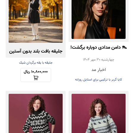
👠 دامن مدادی دوباره برگشت!
جلیقه بافت بلند بدون آستین
تأیید رسمی Kaia Gerber
چهارشنبه 30 مهر 1404
جلیقه با یقه برگردان شیک
اخبار مد
برای ترند پاییز ۲۰۲۵
10,800,000 ریال
کایا گربر با ترکیبی برای استایل روزانه