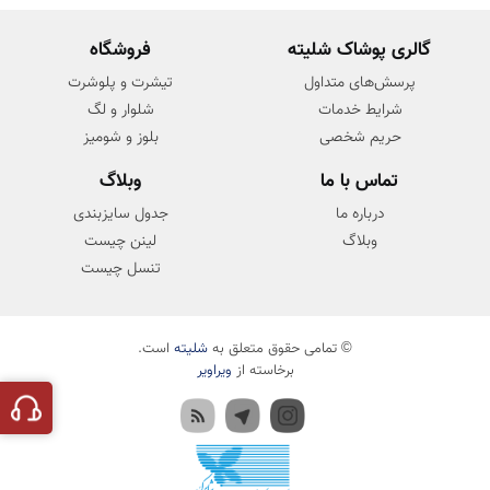
گالری پوشاک شلیته
فروشگاه
پرسش‌های متداول
تیشرت و پلوشرت
شرایط خدمات
شلوار و لگ
حریم شخصی
بلوز و شومیز
تماس با ما
وبلاگ
درباره ما
جدول سایزبندی
وبلاگ
لینن چیست
تنسل چیست
© تمامی حقوق متعلق به
شلیته
است.
برخاسته از
ویراویر