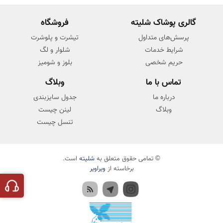
دلیل محبوبیت دوباره این ترند در دنیای مد
گالری پوشاک شلیته
فروشگاه
آشنا شوید.
پرسش‌های متداول
تیشرت و پلوشرت
شرایط خدمات
شلوار و لگ
حریم شخصی
بلوز و شومیز
تماس با ما
وبلاگ
درباره ما
جدول سایزبندی
وبلاگ
لینن چیست
تنسل چیست
© تمامی حقوق متعلق به
شلیته
است.
برخاسته از
ویراویر