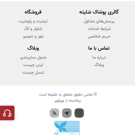
گالری پوشاک شلیته
فروشگاه
پرسش‌های متداول
تیشرت و پلوشرت
شرایط خدمات
شلوار و لگ
حریم شخصی
بلوز و شومیز
تماس با ما
وبلاگ
درباره ما
جدول سایزبندی
وبلاگ
لینن چیست
تنسل چیست
© تمامی حقوق متعلق به
شلیته
است.
برخاسته از
ویراویر