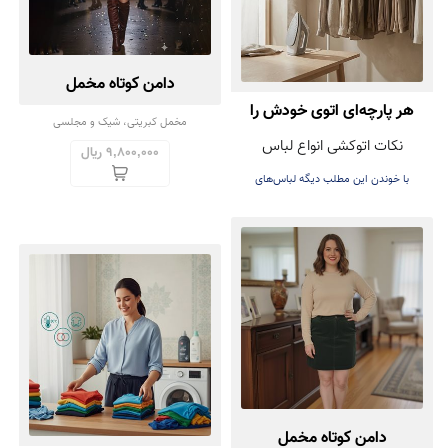
دامن کوتاه مخمل
هر پارچه‌ای اتوی خودش را
مخمل کبریتی، شیک و مجلسی
نکات اتوکشی انواع لباس
دارد! راهنمای اتوکشی بدون
9,800,000 ریال
با خوندن این مطلب دیگه لباس‌های
آسیب
عزیزتون هنگام اتوکشی خراب نمی‌شه
دامن کوتاه مخمل