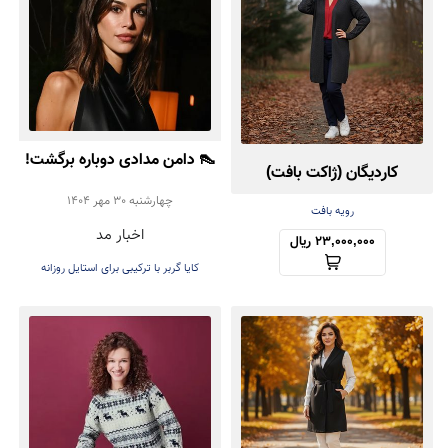
👠 دامن مدادی دوباره برگشت!
کاردیگان (ژاکت بافت)
تأیید رسمی Kaia Gerber
چهارشنبه 30 مهر 1404
کش‌باف پشمی
رویه بافت
اخبار مد
برای ترند پاییز ۲۰۲۵
23,000,000 ریال
کایا گربر با ترکیبی برای استایل روزانه