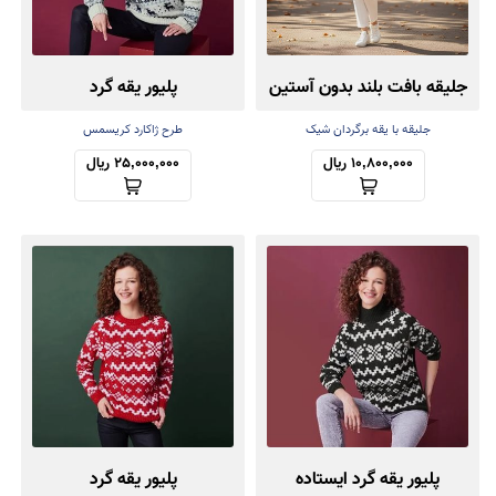
جلیقه بافت بلند بدون آستین
پلیور یقه گرد
جلیقه با یقه برگردان شیک
طرح ژاکارد کریسمس
10,800,000 ریال
25,000,000 ریال
پلیور یقه گرد ایستاده
پلیور یقه گرد