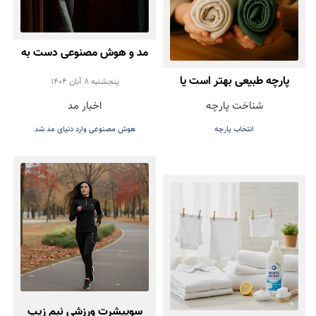
مد و هوش مصنوعی دست به
پارچه طبیعی بهتر است یا
دست هم دادند!
پنجشنبه 8 آبان 1404
شناخت پارچه
اخبار مد
مصنوعی؟ راهنمای انتخاب
انتخاب پارچه
هوش مصنوعی وارد دنیای مد شد
درست هنگام خرید لباس
سوییشرت ورزشی نیم زیپ