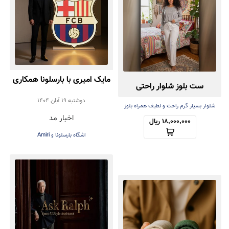
مایک امیری با بارسلونا همکاری
ست بلوز شلوار راحتی
کرد | همکاری برند Amiri با
دوشنبه 19 آبان 1404
شلوار بسیار گرم راحت و لطیف همراه بلوز
اخبار مد
سبک
باشگاه فوتبال بارسلونا در
18,000,000 ریال
اشگاه بارسلونا و Amiri
طراحی لباس‌های رسمی