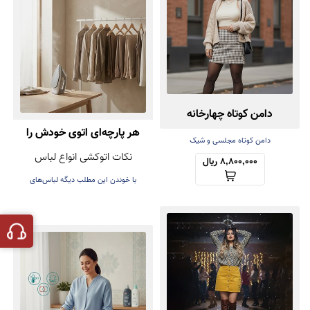
دامن کوتاه چهارخانه
هر پارچه‌ای اتوی خودش را
دامن کوتاه مجلسی و شیک
نکات اتوکشی انواع لباس
دارد! راهنمای اتوکشی بدون
8,800,000 ریال
با خوندن این مطلب دیگه لباس‌های
آسیب
عزیزتون هنگام اتوکشی خراب نمی‌شه