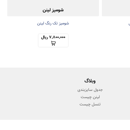
شومیز لینن
شومیز تک رنگ لینن
7,800,000 ریال
وبلاگ
جدول سایزبندی
لینن چیست
تنسل چیست