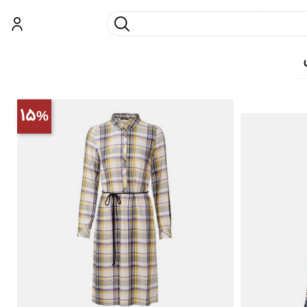
جست و جو
ورود
15