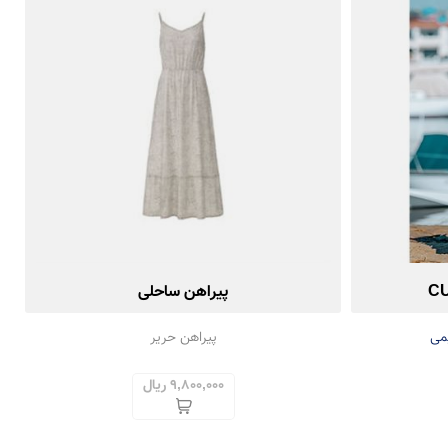
پیراهن ساحلی
می
پیراهن حریر
9,800,000 ریال