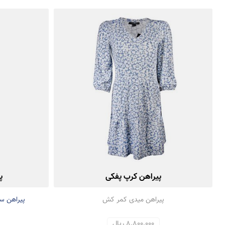
پیراهن کرپ پفکی
پ
پیراهن میدی کمر کش
پیراهن سا
8,800,000 ریال