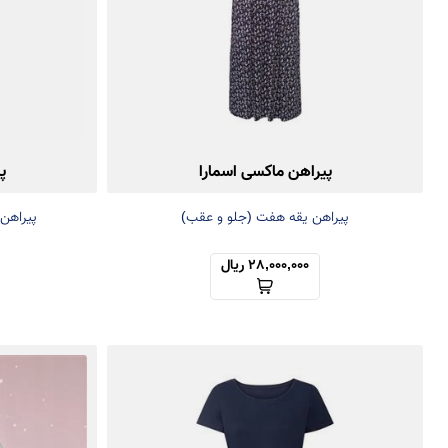
پیراهن ماکسی اسمارا
پ
پیراهن یقه هفت (جلو و عقب)
پیراهن 
28,000,000 ریال