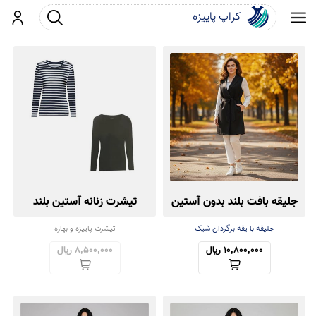
جست و جو
ورود
جلیقه بافت بلند بدون آستین
تیشرت زنانه آستین بلند
مجموعه دو عددی
جلیقه با یقه برگردان شیک
تیشرت پاییزه و بهاره
10,800,000 ریال
8,500,000 ریال