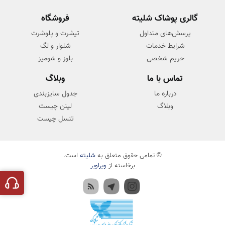
گالری پوشاک شلیته
فروشگاه
پرسش‌های متداول
تیشرت و پلوشرت
شرایط خدمات
شلوار و لگ
حریم شخصی
بلوز و شومیز
تماس با ما
وبلاگ
درباره ما
جدول سایزبندی
وبلاگ
لینن چیست
تنسل چیست
© تمامی حقوق متعلق به
شلیته
است.
برخاسته از
ویراویر