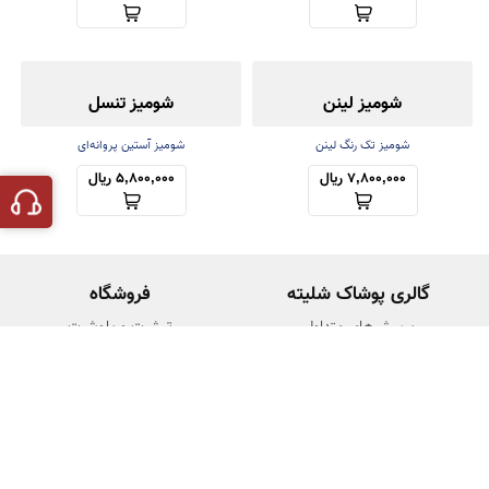
شومیز لینن
شومیز تنسل
شومیز تک رنگ لینن
شومیز آستین پروانه‌ای
7,800,000 ریال
5,800,000 ریال
گالری پوشاک شلیته
فروشگاه
پرسش‌های متداول
تیشرت و پلوشرت
شرایط خدمات
شلوار و لگ
حریم شخصی
بلوز و شومیز
تماس با ما
وبلاگ
درباره ما
جدول سایزبندی
وبلاگ
لینن چیست