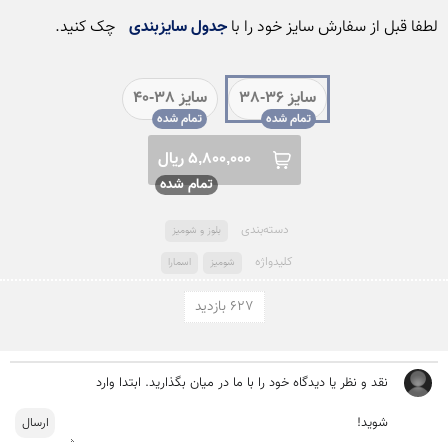
لطفا قبل از سفارش سایز خود را با 
جدول سایزبندی
 چک کنید.
سایز 36-38
سایز 38-40
5,800,000 ریال
دسته‌بندی
بلوز و شومیز
کلید‌واژه
شومیز
اسمارا
627 بازدید