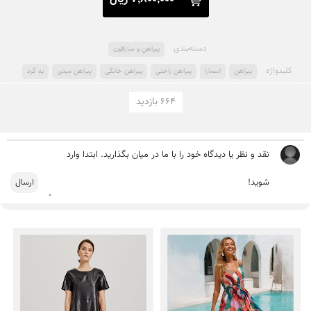
دسته‌بندی
پیراهن و سارافون
کلید‌واژه
پیراهن
اسمارا
پیراهن راحتی
پیراهن خانگی
پیراهن میدی
یه گرد
664 بازدید