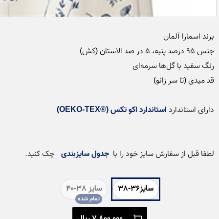
دارای استاندارد 
استاندارد اکو تکس (®OEKO-TEX)
لطفا قبل از سفارش سایز خود را با  
جدول سایزبندی
 چک کنید.
سایز36-38
سایز 38-40
7,800,000 ریال