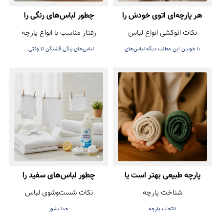
هر پارچه‌ای اتوی خودش را
چطور لباس‌های رنگی را
نکات اتوکشی انواع لباس
رفتار مناسب با انواع پارچه
دارد! راهنمای اتوکشی بدون
بشوییم تا رنگشان نرود؟
با خوندن این مطلب دیگه لباس‌های
لباس‌های رنگی قشنگن تا وقتی...
آسیب
عزیزتون هنگام اتوکشی خراب نمی‌شه
پارچه طبیعی بهتر است یا
چطور لباس‌های سفید را
شناخت پارچه
نکات شست‌وشوی لباس
مصنوعی؟ راهنمای انتخاب
همیشه روشن و تمیز نگه
انتخاب پارچه
جدا بشور
درست هنگام خرید لباس
داریم؟