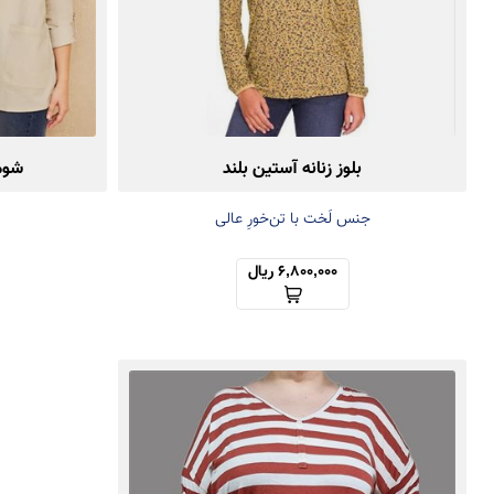
بلوز زنانه آستین بلند
شومی
جنس لَخت با تن‌خورِ عالی
6,800,000 ریال