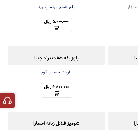
و بهار
بلوز آستین بلند پاییزه
5,000,000 ریال
ا
بلوز یقه هفت برند جنیا
پارچه لطیف و گرم
6,800,000 ریال
را
شومیز فلانل زنانه اسمارا
شومیز مانتویی پاییزه