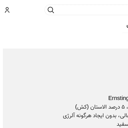
جست و جو
ورود