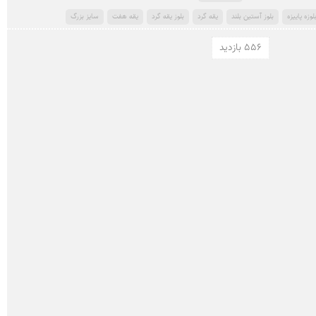
لوزه پاییزه
بلوز آستین بلند
یقه گرد
بلوز یقه گرد
یقه هفت
سایز بزرگ
556 بازدید