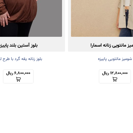
ز مانتویی زنانه اسمارا
بلوز آستین بلند پاییزه
شومیز مانتویی پاییزه
بلوز زنانه یقه گرد با طرح ل
12,800,000 ریال
6,800,000 ریال