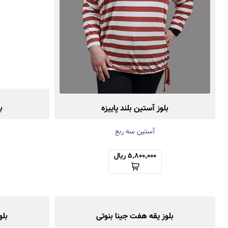
بلوز آستین بلند پاییزه
ب
آستین سه ربع
5,800,000 ریال
بلوز یقه هفت جینا بنوتی
بلو