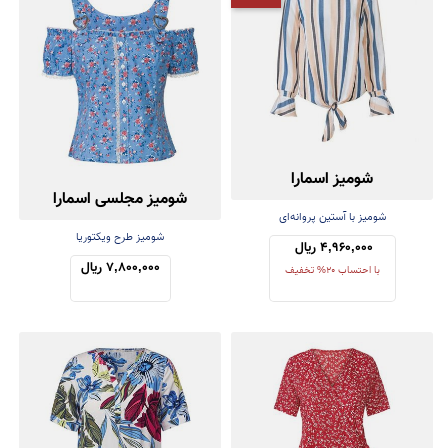
شومیز اسمارا
شومیز مجلسی اسمارا
شومیز با آستین پروانه‌ای
شومیز طرح ویکتوریا
4,960,000 ریال 
7,800,000 ریال
با احتساب 20% تخفیف