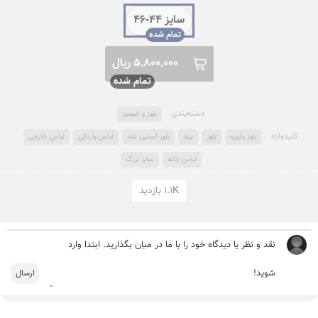
سایز 44-46
5,800,000 ریال
دسته‌بندی
بلوز و شومیز
کلید‌واژه
بلوز پاییزه
بلوز
برند
بلوز آستین بلند
لباس وارداتی
لباس خارجی
لباس زنانه
سایز بزرگ
1.1K بازدید