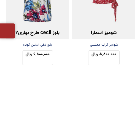
شومیز اسمارا
بلوز cecil طرح بهاری2
شومیز کراپ مجلسی
بلوز نخی آستین کوتاه
5,800,000 ریال
6,800,000 ریال