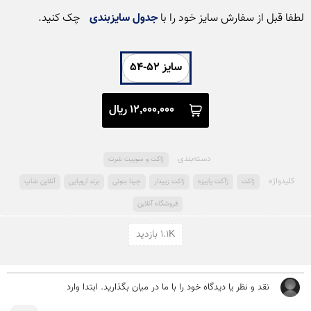
لطفا قبل از سفارش سایز خود را با 
جدول سایزبندی
 چک کنید. 
سایز 52-54
12,000,000 ریال
دسته‌بندی
ژاکت و سوییت شرت
کلید‌واژه
ژاکت
ژآکت پاییزه
ژاکت زیپدار
جینا بتونی
برند اروپایی
آنلاین شاپ
فروشگاه آنلاین
1.1K بازدید