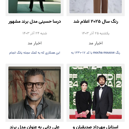
رنگ سال 2025 اعلام شد
درسا حسینی مدل برند مشهور
پوما شد
يكشنبه 25 آذر 1403
شنبه 24 آذر 1403
اخبار مد
اخبار مد
رنگ mocha mousse با کد 17-1230 به
این همکاری که به کمک مجله یانگ انجام
عنوان رنگ سال ۲۰۲۵ اعلام شد.
شده
استایل مهرداد صدیقیان و
علی دایی به عنوان مدل برند