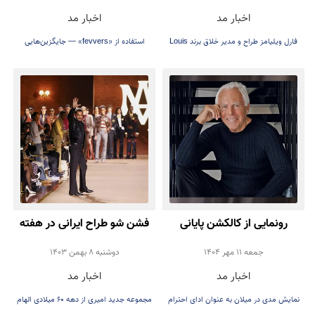
اخبار مد
اخبار مد
لیون تالی شد
پر حیوانی)
فارل ویلیامز طراح و مدیر خلاق برند Louis
استفاده از «fevvers» — جایگزین‌هایی
Vuitton، است
گیاهی برای پر حیوانی
رونمایی از کالکشن پایانی
فشن شو طراح ایرانی در هفته
جورجیو آرمانی
مد مردان 2025 پاریس
جمعه 11 مهر 1404
دوشنبه 8 بهمن 1403
اخبار مد
اخبار مد
نمایش مدی در میلان به عنوان ادای احترام
مجموعه جدید امیری از دهه ۶۰ میلادی الهام