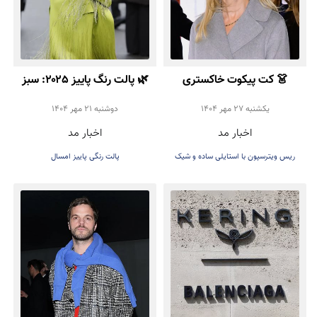
👗 کت پیکوت خاکستری
🌿 پالت رنگ پاییز ۲۰۲۵: سبز
روشن؛ انتخاب شیک Reese
روشن، انتخاب خاص برای
يكشنبه 27 مهر 1404
دوشنبه 21 مهر 1404
اخبار مد
اخبار مد
Witherspoon برای پاییز
استایل شما
ریس ویترسپون با استایلی ساده و شیک
پالت رنگی پاییز امسال
۲۰۲۵