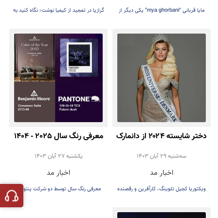
مایا قربانی “mya ghorbani” یکی دیگر از
گرازیا در تمجید از کیمیا نوشت؛ نگاه کنید به
مدل‌های موفق ایرانی می‌باشد
بانویی که تمام قلب و تلاش خود را برای
چیزی که اعتقاد دارد گذاشته شده است!
دختر شایسته ۲۰۲۴ از دانمارک
معرفی رنگ سال 2025 - 1404
سه‌شنبه 29 آبان 1403
يكشنبه 27 آبان 1403
اخبار مد
اخبار مد
ویکتوریا کجیل تلوینگ، کارآفرین و رقصنده
معرفی رنگ سال توسط دو شرکت پنتون و
۲۱ ساله دانمارکی
بنجامین مور