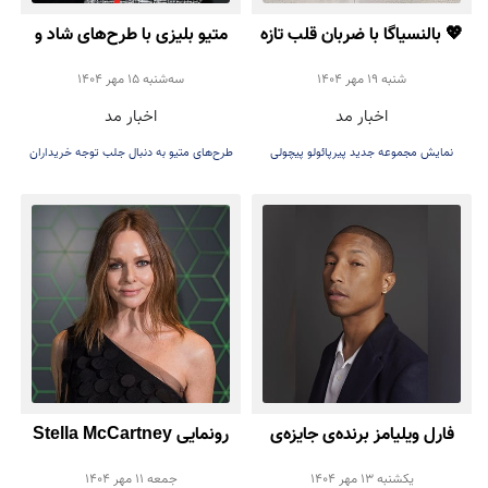
💖 بالنسیاگا با ضربان قلب تازه
متیو بلیزی با طرح‌های شاد و
بازمی‌گردد
سرزنده، شروعی دوباره برای
شنبه 19 مهر 1404
سه‌شنبه 15 مهر 1404
اخبار مد
اخبار مد
طراحی‌های شانل رقم زد
نمایش مجموعه جدید پیرپائولو پیچولی
طرح‌های متیو به دنبال جلب توجه خریداران
می‌باشد
فارل ویلیامز برنده‌ی جایزه‌ی
رونمایی Stella McCartney
یک عمر دستاورد هنری آندره
از پر مصنوعی (بدون استفاده از
يكشنبه 13 مهر 1404
جمعه 11 مهر 1404