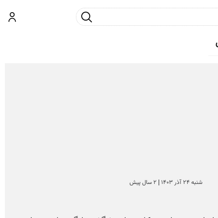
جست و جو
ورود
شنبه 24 آذر 1403 | 2 سال پیش