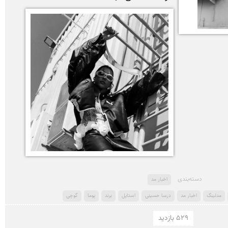
دسته‌بندی
اخبار مد
مدلینگ
اخبار مد
درسا حسینی
استایل
برند
پوما
گوچی
529 بازدید