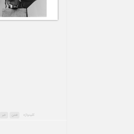
کلید‌واژه
فشن
خبر