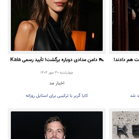
 هم دادند!
👠 دامن مدادی دوباره برگشت! تأیید رسمی Kaia
Gerber برای ترند پاییز ۲۰۲۵
چهارشنبه 30 مهر 1404
اخبار مد
د شد
کایا گربر با ترکیبی برای استایل روزانه