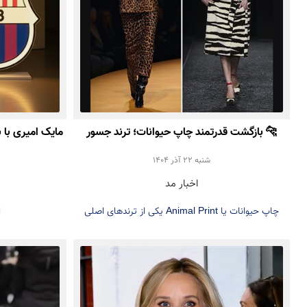
🐆 بازگشت قدرتمند چاپ حیوانات؛ ترند جسور
مایک امیری با ب
پاییز و زمستان ۲۰۲۵
Amiri
شنبه 22 آذر 1404
اخبار مد
چاپ حیوانات یا Animal Print یکی از ترندهای اصلی
ا
پاییز و زمستان ۲۰۲۵ است. در این مطلب با نحوه
استفاده، استایل‌کردن و دلیل محبوبیت دوباره این ترند
در دنیای مد آشنا شوید.