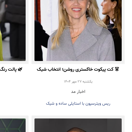
👗 کت پیکوت خاکستری روشن؛ انتخاب شیک
Reese Witherspoon برای پاییز ۲۰۲۵
خا
يكشنبه 27 مهر 1404
اخبار مد
ریس ویترسپون با استایلی ساده و شیک