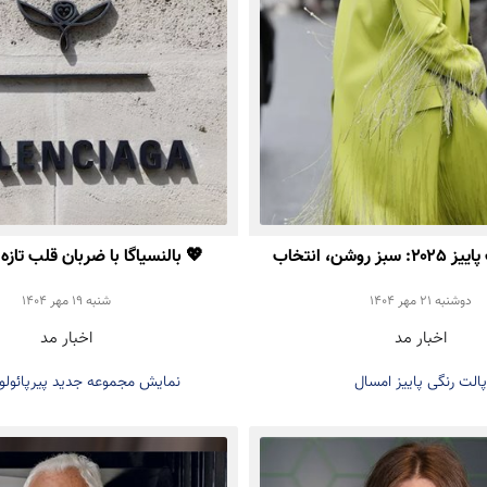
🌿 پالت رنگ پاییز ۲۰۲۵: سبز روشن، انتخاب
💖 بالنسیاگا با ضربان قلب تازه 
ص برای استایل شما
دوشنبه 21 مهر 1404
شنبه 19 مهر 1404
اخبار مد
اخبار مد
پالت رنگی پاییز امسال
نمایش مجموعه جدید پیرپائولو