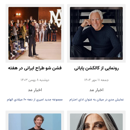
Vuitton، است
گیاهی برای پر حیوانی
رونمایی از کالکشن پایانی
فشن شو طراح ایرانی در هفته
جورجیو آرمانی
مد مردان 2025 پاریس
جمعه 11 مهر 1404
دوشنبه 8 بهمن 1403
اخبار مد
اخبار مد
نمایش مدی در میلان به عنوان ادای احترام
مجموعه جدید امیری از دهه ۶۰ میلادی الهام
به طراح فقید ایتالیایی برگزار شد. کالکشن
گرفته بود
پایانی که «Pantelleria, Milan» نام داشت و
شخصاً توسط آرمانی طراحی شده بود، اولین و
آخرین بیانیه او پس از درگذشتش است