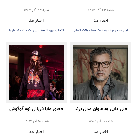
پوما شد
سمیرا حسن پور در اختتامیه
شنبه 24 آذر 1403
شنبه 24 آذر 1403
اخبار مد
اخبار مد
جشنواره فیلم دریای سرخ
این همکاری که به کمک مجله یانگ انجام
انتخاب مهرداد صدیقیان یک کت و شلوار با
شده
کتونی سفید بود
علی دایی به عنوان مدل برند
حضور مایا قربانی نوه گوگوش
عینک جلوی دوربین رفت
در هفته مد لس آنجلس
شنبه 10 آذر 1403
شنبه 10 آذر 1403
اخبار مد
اخبار مد