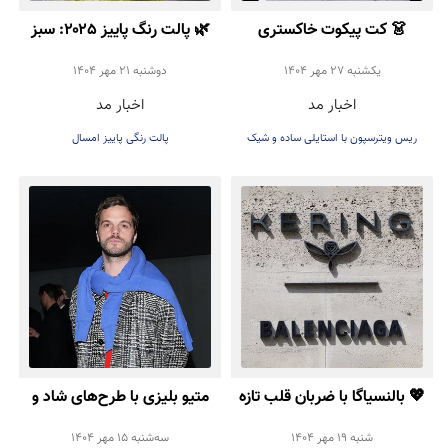
👗 کت پیکوت خاکستری
🌿 پالت رنگ پاییز ۲۰۲۵: سبز
روشن؛ انتخاب شیک Reese
روشن، انتخاب خاص برای
يكشنبه 27 مهر 1404
دوشنبه 21 مهر 1404
اخبار مد
اخبار مد
Witherspoon برای پاییز
استایل شما
ریس ویترسپون با استایلی ساده و شیک
پالت رنگی پاییز امسال
۲۰۲۵
💖 بالنسیاگا با ضربان قلب تازه
متیو بلیزی با طرح‌های شاد و
بازمی‌گردد
سرزنده، شروعی دوباره برای
شنبه 19 مهر 1404
سه‌شنبه 15 مهر 1404