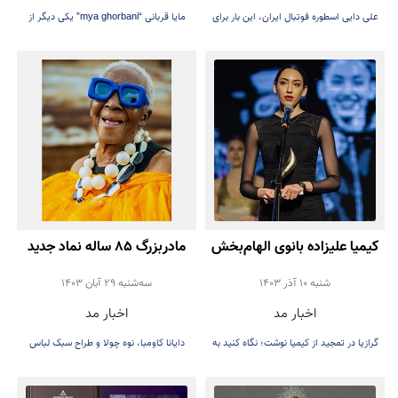
علی دایی اسطوره فوتبال ایران، این بار برای
مایا قربانی “mya ghorbani” یکی دیگر از
برند عینک شخصی‌اش جلوی دوربین ظاهر
مدل‌های موفق ایرانی می‌باشد
شد.
کیمیا علیزاده بانوی الهام‌بخش
مادربزرگ ۸۵ ساله نماد جدید
سال 2024 شد
دنیای فشن شد
شنبه 10 آذر 1403
سه‌شنبه 29 آبان 1403
اخبار مد
اخبار مد
گرازیا در تمجید از کیمیا نوشت؛ نگاه کنید به
دایانا کاومبا، نوه چولا و طراح سبک لباس
بانویی که تمام قلب و تلاش خود را برای
مقیم نیویورک
چیزی که اعتقاد دارد گذاشته شده است!