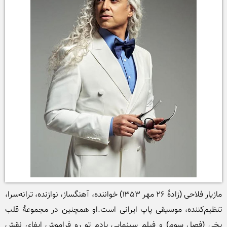
مازیار فلاحی (زادهٔ ۲۶ مهر ۱۳۵۳) خواننده، آهنگساز، نوازنده، ترانه‌سرا، 
تنظیم‌کننده، موسیقی پاپ ایرانی است.او همچنین در مجموعهٔ قلب 
یخی (فصل سوم) و فیلم سینمایی یادم تو رو فراموش ایفای نقش 