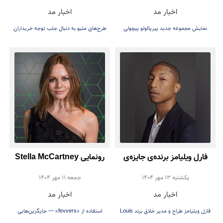
اخبار مد
اخبار مد
طراحی‌های شانل رقم زد
نمایش مجموعه جدید پیرپائولو پیچولی
طرح‌های متیو به دنبال جلب توجه خریداران
می‌باشد
فارل ویلیامز برنده‌ی جایزه‌ی
رونمایی Stella McCartney
یک عمر دستاورد هنری آندره
از پر مصنوعی (بدون استفاده از
يكشنبه 13 مهر 1404
جمعه 11 مهر 1404
اخبار مد
اخبار مد
لیون تالی شد
پر حیوانی)
فارل ویلیامز طراح و مدیر خلاق برند Louis
استفاده از «fevvers» — جایگزین‌هایی