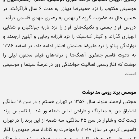
موسیقی مکتوب را نزد حمیدرضا دیبازر به مدت ۶ سال فراگرفت. در 
همین حال به عضویت گروه کر بهمن به رهبری مهدی قاسمی درآمد. 
دروس آواز جمعی و تکنیک‌های آواز را نزد ناربه چولاکیان و شقایق 
الهیاری گذراند و گیتار کلاسیک را نزد فرزانه رجایی و آیلین ارجمند و 
نوازندگی پیانو را نزد علیرضا حشمتی افشار ادامه داد. در اسفند ۱۳۸۶ 
به دعوت قاسم جعفری آهنگ‌ها و ترانه‌های فیلم مجنون لیلی را 
نوشت که آغاز رسمی فعالیت خوانندگی وی در عرصهٔ سینما و موسیقی 
موسس برند رومی مد نوشت
مجتبی ارجمند متولد سال 1356 در تهران هستم و در سن 18 سالگی 
اشتیاق من به مدلینگ و طراحی لباس شعله ور شد. با تاسیس برند 
ژست کت و شلوار در سن 25 سالگی، سه شعبه از این برند را در تهران 
تاسیس کردم. در سال 2018، با مهاجرت به کانادا، سفر جدیدی را آغاز 