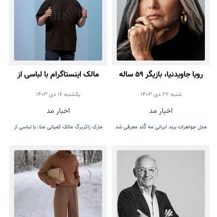
رویا جاویدنیا، بازیگر ۵۹ ساله
مالک اینستاگرام با لباسی از
سینمای ایران مدل برند
طراح ایرانی سال نو را تبریک
شنبه 22 دی 1403
يكشنبه 16 دی 1403
اخبار مد
اخبار مد
جواهرات شد
گفت
مدل جواهرات برند ایرانی مه گُلد معرفی شد
مارک زاکربرگ مالک کمپانی متا، با لباسی از
برند امیری