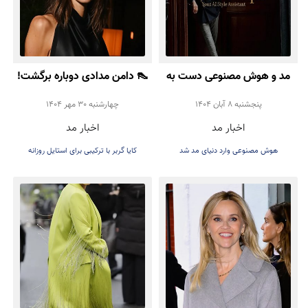
مد و هوش مصنوعی دست به
👠 دامن مدادی دوباره برگشت!
دست هم دادند!
تأیید رسمی Kaia Gerber
پنجشنبه 8 آبان 1404
چهارشنبه 30 مهر 1404
اخبار مد
اخبار مد
برای ترند پاییز ۲۰۲۵
هوش مصنوعی وارد دنیای مد شد
کایا گربر با ترکیبی برای استایل روزانه