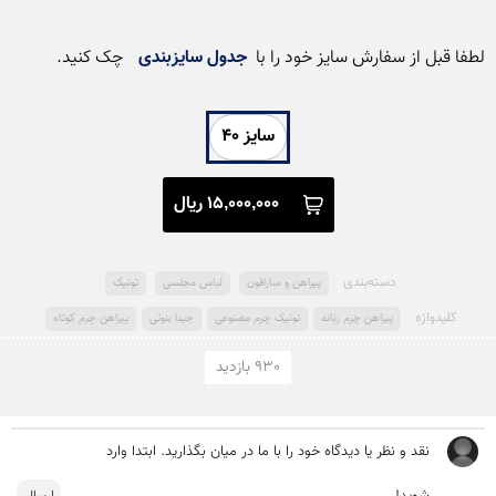
لطفا قبل از سفارش سایز خود را با  
جدول سایزبندی
 چک کنید.
سایز 40
15,000,000 ریال
دسته‌بندی
پیراهن و سارافون
لباس مجلسی
تونیک
کلید‌واژه
پیراهن چرم زنانه
تونیک چرم مصنوعی
جینا بنوتی
پیراهن چرم کوتاه
930 بازدید