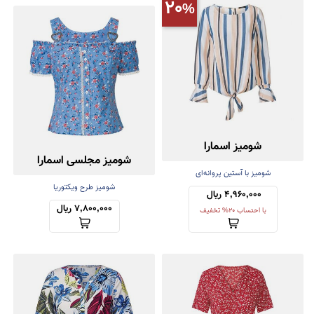
20
شومیز اسمارا
شومیز مجلسی اسمارا
شومیز با آستین پروانه‌ای
شومیز طرح ویکتوریا
4,960,000 ریال 
7,800,000 ریال
با احتساب 20% تخفیف