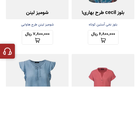
بلوز cecil طرح بهاری1
شومیز لینن
بلوز نخی آستین کوتاه
شومیز لینن طرح هاوایی
6,800,000 ریال
7,800,000 ریال
شومیز لینن
شومیز تنسل
شومیز تک رنگ لینن
شومیز آستین پروانه‌ای