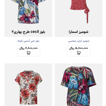
شومیز اسمارا
بلوز cecil طرح بهاری2
شومیز کراپ مجلسی
بلوز نخی آستین کوتاه
5,800,000 ریال
6,800,000 ریال