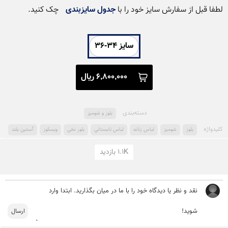
لطفا قبل از سفارش سایز خود را با 
جدول سایزبندی
 چک کنید. 
سایز 34-36
6,800,000 ریال
دسته‌بندی
بلوز و شومیز
کلید‌واژه
بلوز
شومیز
لباس زنانه
لباس تابستانی
بلور نخی
ویسکوز
آستین بلند
1.1K بازدید