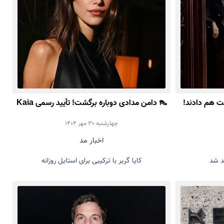
 هم دادند!
👠 دامن مدادی دوباره برگشت! تأیید رسمی Kaia
Gerber برای ترند پاییز ۲۰۲۵
چهارشنبه 30 مهر 1404
اخبار مد
د شد
کایا گربر با ترکیبی برای استایل روزانه