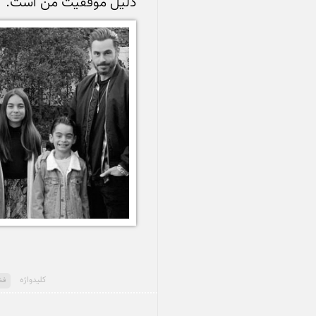
دلیل موفقیت من است.

کلید‌واژه
فش