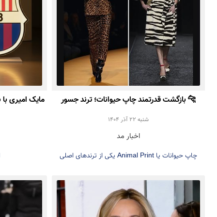
🐆 بازگشت قدرتمند چاپ حیوانات؛ ترند جسور
مایک امیری با ب
پاییز و زمستان ۲۰۲۵
Amiri
شنبه 22 آذر 1404
اخبار مد
چاپ حیوانات یا Animal Print یکی از ترندهای اصلی
ا
پاییز و زمستان ۲۰۲۵ است. در این مطلب با نحوه
استفاده، استایل‌کردن و دلیل محبوبیت دوباره این ترند
در دنیای مد آشنا شوید.