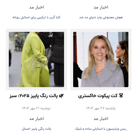
اخبار مد
اخبار مد
برای ترند پاییز ۲۰۲۵
هوش مصنوعی وارد دنیای مد شد
کایا گربر با ترکیبی برای استایل روزانه
👗 کت پیکوت خاکستری
🌿 پالت رنگ پاییز ۲۰۲۵: سبز
روشن؛ انتخاب شیک Reese
روشن، انتخاب خاص برای
يكشنبه 27 مهر 1404
دوشنبه 21 مهر 1404
اخبار مد
اخبار مد
Witherspoon برای پاییز
استایل شما
ریس ویترسپون با استایلی ساده و شیک
پالت رنگی پاییز امسال
۲۰۲۵