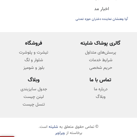
اخبار مد
در مسابقات میس یونیورس
آوا وهنشان نماینده دختران حوزه تمدنی
ایران زمین
گالری پوشاک شلیته
فروشگاه
پرسش‌های متداول
تیشرت و پلوشرت
شرایط خدمات
شلوار و لگ
حریم شخصی
بلوز و شومیز
تماس با ما
وبلاگ
درباره ما
جدول سایزبندی
وبلاگ
لینن چیست
تنسل چیست
© تمامی حقوق متعلق به
شلیته
است.
برخاسته از
ویراویر