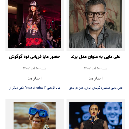
علی دایی به عنوان مدل برند
حضور مایا قربانی نوه گوگوش
عینک جلوی دوربین رفت
در هفته مد لس آنجلس
شنبه 10 آذر 1403
شنبه 10 آذر 1403
اخبار مد
اخبار مد
علی دایی اسطوره فوتبال ایران، این بار برای
مایا قربانی “mya ghorbani” یکی دیگر از
برند عینک شخصی‌اش جلوی دوربین ظاهر
مدل‌های موفق ایرانی می‌باشد
شد.