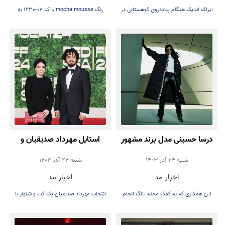
ایزاک اندیک هنگام پیاده‌روی کوهستانی در
رنگ mocha mousse با کد 17-1230 به
اطراف بارسلونا از دره سقوط می‌کند.
عنوان رنگ سال ۲۰۲۵ اعلام شد.
درسا حسینی مدل برند مشهور
استایل مهرداد صدیقیان و
پوما شد
سمیرا حسن پور در اختتامیه
شنبه 24 آذر 1403
شنبه 24 آذر 1403
اخبار مد
اخبار مد
جشنواره فیلم دریای سرخ
این همکاری که به کمک مجله یانگ انجام
انتخاب مهرداد صدیقیان یک کت و شلوار با
شده
کتونی سفید بود