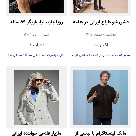
فشن شو طراح ایرانی در هفته
رویا جاویدنیا، بازیگر ۵۹ ساله
مد مردان 2025 پاریس
سینمای ایران مدل برند
دوشنبه 8 بهمن 1403
شنبه 22 دی 1403
اخبار مد
اخبار مد
جواهرات شد
مجموعه جدید امیری از دهه ۶۰ میلادی الهام
مدل جواهرات برند ایرانی مه گُلد معرفی شد
گرفته بود
مالک اینستاگرام با لباسی از
مازیار فلاحی خواننده ایرانی