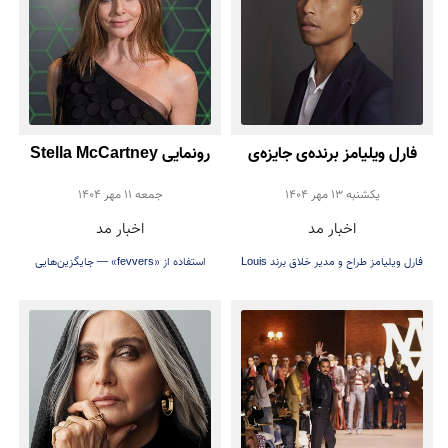
فارل ویلیامز برنده‌ی جایزه‌ی
رونمایی Stella McCartney
یک عمر دستاورد هنری آندره
از پر مصنوعی (بدون استفاده از
يكشنبه 13 مهر 1404
جمعه 11 مهر 1404
اخبار مد
اخبار مد
لیون تالی شد
پر حیوانی)
فارل ویلیامز طراح و مدیر خلاق برند Louis
استفاده از «fevvers» — جایگزین‌هایی
Vuitton، است
گیاهی برای پر حیوانی