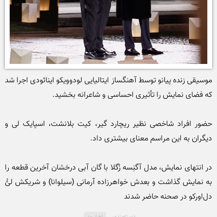
موسیقی زنده پیانو توسط آهنگساز ایتالیایی لودوویکو اینائودی اجرا شد 
حضور افراد شاخصی نظیر ریچارد گیر، کیت بلانشت، اسپایک لی و 
در انتهای نمایش، مدل آگنِسه زُگلا با گان آبی درخشان آخرین قطعه را 
به نمایش گذاشت و بعدش خواهرزاده آرمانی (سیلوانا) و شریکش لئُ 
دل‌اورکو در صحنه حاضر شدند
دسته‌بندی
اخبار مد