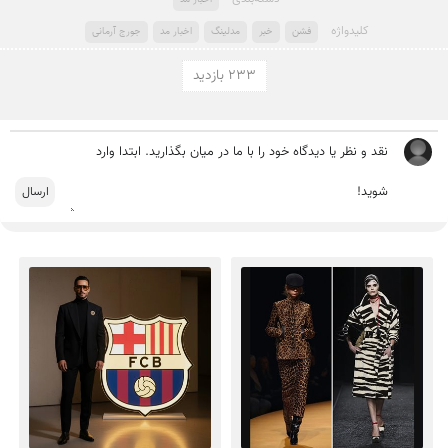
کلید‌واژه
فشن
خبر
مدلینگ
اخبار مد
جورج آرمانی
233 بازدید