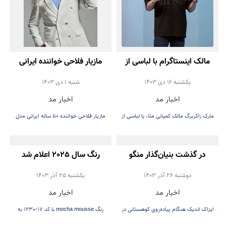
مالک اینستاگرام با لباسی از
مازیار فلاحی خواننده ایرانی
طراح ایرانی سال نو را تبریک
مدل برند لباس شد
يكشنبه 16 دی 1403
شنبه 1 دی 1403
اخبار مد
اخبار مد
گفت
مارک زاکربرگ مالک کمپانی متا، با لباسی از
مازیار فلاحی خواننده 50 ساله ایرانی مدل
برند امیری
برند رومی مد شد
در گذشت بنیان‌گذار منگو
رنگ سال 2025 اعلام شد
دوشنبه 26 آذر 1403
يكشنبه 25 آذر 1403
اخبار مد
اخبار مد
ایزاک اندیک هنگام پیاده‌روی کوهستانی در
رنگ mocha mousse با کد 17-1230 به
اطراف بارسلونا از دره سقوط می‌کند.
عنوان رنگ سال ۲۰۲۵ اعلام شد.