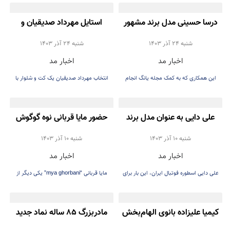
درسا حسینی مدل برند مشهور
استایل مهرداد صدیقیان و
پوما شد
سمیرا حسن پور در اختتامیه
شنبه 24 آذر 1403
شنبه 24 آذر 1403
اخبار مد
اخبار مد
جشنواره فیلم دریای سرخ
این همکاری که به کمک مجله یانگ انجام
انتخاب مهرداد صدیقیان یک کت و شلوار با
شده
کتونی سفید بود
علی دایی به عنوان مدل برند
حضور مایا قربانی نوه گوگوش
عینک جلوی دوربین رفت
در هفته مد لس آنجلس
شنبه 10 آذر 1403
شنبه 10 آذر 1403
اخبار مد
اخبار مد
علی دایی اسطوره فوتبال ایران، این بار برای
مایا قربانی “mya ghorbani” یکی دیگر از
برند عینک شخصی‌اش جلوی دوربین ظاهر
مدل‌های موفق ایرانی می‌باشد
شد.
کیمیا علیزاده بانوی الهام‌بخش
مادربزرگ ۸۵ ساله نماد جدید