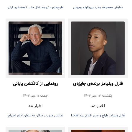
نمایش مجموعه جدید پیرپائولو پیچولی
طرح‌های متیو به دنبال جلب توجه خریداران
می‌باشد
فارل ویلیامز برنده‌ی جایزه‌ی
رونمایی از کالکشن پایانی
یک عمر دستاورد هنری آندره
جورجیو آرمانی
يكشنبه 13 مهر 1404
جمعه 11 مهر 1404
اخبار مد
اخبار مد
لیون تالی شد
فارل ویلیامز طراح و مدیر خلاق برند Louis
نمایش مدی در میلان به عنوان ادای احترام
Vuitton، است
به طراح فقید ایتالیایی برگزار شد. کالکشن
پایانی که «Pantelleria, Milan» نام داشت و