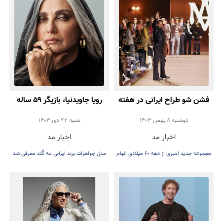
شخصاً توسط آرمانی طراحی شده بود، اولین و
آخرین بیانیه او پس از درگذشتش است
فشن شو طراح ایرانی در هفته
رویا جاویدنیا، بازیگر ۵۹ ساله
مد مردان 2025 پاریس
سینمای ایران مدل برند
دوشنبه 8 بهمن 1403
شنبه 22 دی 1403
اخبار مد
اخبار مد
جواهرات شد
مجموعه جدید امیری از دهه ۶۰ میلادی الهام
مدل جواهرات برند ایرانی مه گُلد معرفی شد
گرفته بود