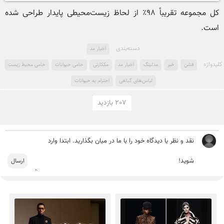
کل مجموعه تقریباً ۹۸٪ از لحاظ زیست‌محیطی پایدار طراحی شده 
است.
دسته‌بندی
اخبار مد
کلید‌واژه
فشن
خبر
مدلینگ
اخبار مد
مککارتی
حامی حیوانات
حامی محیط زیست
لباس‌های گیاهی
احترام به حیوانات
207 بازدید