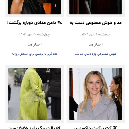
مد و هوش مصنوعی دست به
👠 دامن مدادی دوباره برگشت!
دست هم دادند!
تأیید رسمی Kaia Gerber
پنجشنبه 8 آبان 1404
چهارشنبه 30 مهر 1404
اخبار مد
اخبار مد
برای ترند پاییز ۲۰۲۵
هوش مصنوعی وارد دنیای مد شد
کایا گربر با ترکیبی برای استایل روزانه
👗 کت پیکوت خاکستری
🌿 پالت رنگ پاییز ۲۰۲۵: سبز