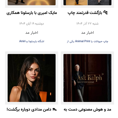
🐆 بازگشت قدرتمند چاپ
مایک امیری با بارسلونا همکاری
حیوانات؛ ترند جسور پاییز و
کرد | همکاری برند Amiri با
شنبه 22 آذر 1404
دوشنبه 19 آبان 1404
اخبار مد
اخبار مد
زمستان ۲۰۲۵
باشگاه فوتبال بارسلونا در
چاپ حیوانات یا Animal Print یکی از
اشگاه بارسلونا و Amiri
طراحی لباس‌های رسمی
ترندهای اصلی پاییز و زمستان ۲۰۲۵ است.
در این مطلب با نحوه استفاده، استایل‌کردن و
دلیل محبوبیت دوباره این ترند در دنیای مد
آشنا شوید.
مد و هوش مصنوعی دست به
👠 دامن مدادی دوباره برگشت!