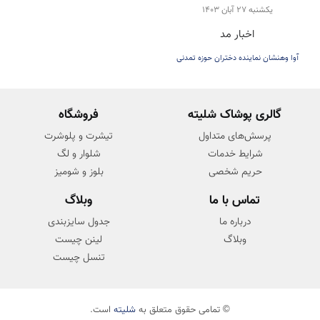
پارسی با لباسی از ایران باستان
يكشنبه 27 آبان 1403
اخبار مد
در مسابقات میس یونیورس
آوا وهنشان نماینده دختران حوزه تمدنی
ایران زمین
گالری پوشاک شلیته
فروشگاه
پرسش‌های متداول
تیشرت و پلوشرت
شرایط خدمات
شلوار و لگ
حریم شخصی
بلوز و شومیز
تماس با ما
وبلاگ
درباره ما
جدول سایزبندی
وبلاگ
لینن چیست
تنسل چیست
© تمامی حقوق متعلق به
شلیته
است.