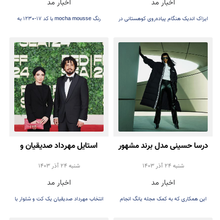
اخبار مد
اخبار مد
ایزاک اندیک هنگام پیاده‌روی کوهستانی در
رنگ mocha mousse با کد 17-1230 به
اطراف بارسلونا از دره سقوط می‌کند.
عنوان رنگ سال ۲۰۲۵ اعلام شد.
درسا حسینی مدل برند مشهور
استایل مهرداد صدیقیان و
پوما شد
سمیرا حسن پور در اختتامیه
شنبه 24 آذر 1403
شنبه 24 آذر 1403
اخبار مد
اخبار مد
جشنواره فیلم دریای سرخ
این همکاری که به کمک مجله یانگ انجام
انتخاب مهرداد صدیقیان یک کت و شلوار با
شده
کتونی سفید بود