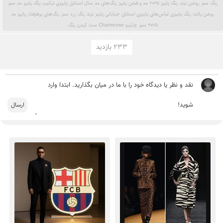
رنگ سبز روشن ترند رنگ پاییز ۲۰۲۵ مد و فشن پاییز رنگ‌های مد سال استایل پاییزی ترکیب رنگ پاییز مد سبز
روشن پالت رنگ پاییزی لباس‌های پاییزی استایل خیابانی پاییز ترند رنگ زرد سبز رنگ‌های پرطرفدار پاییز مد
۲۰۲۵ سبز چارترو Chartreuse ست کردن رنگ
233 بازدید