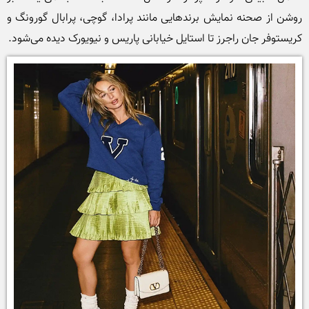
روشن از صحنه نمایش برندهایی مانند پرادا، گوچی، پرابال گورونگ و 
کریستوفر جان راجرز تا استایل خیابانی پاریس و نیویورک دیده می‌شود.
