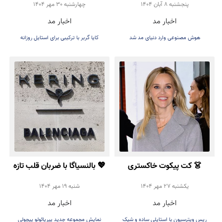
دست هم دادند!
تأیید رسمی Kaia Gerber
پنجشنبه 8 آبان 1404
چهارشنبه 30 مهر 1404
اخبار مد
اخبار مد
برای ترند پاییز ۲۰۲۵
هوش مصنوعی وارد دنیای مد شد
کایا گربر با ترکیبی برای استایل روزانه
👗 کت پیکوت خاکستری
💖 بالنسیاگا با ضربان قلب تازه
روشن؛ انتخاب شیک Reese
بازمی‌گردد
يكشنبه 27 مهر 1404
شنبه 19 مهر 1404
اخبار مد
اخبار مد
Witherspoon برای پاییز
ریس ویترسپون با استایلی ساده و شیک
نمایش مجموعه جدید پیرپائولو پیچولی