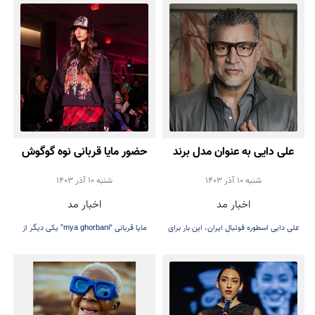
علی دایی به عنوان مدل برند
حضور مایا قربانی نوه گوگوش
عینک جلوی دوربین رفت
در هفته مد لس آنجلس
شنبه 10 آذر 1403
شنبه 10 آذر 1403
اخبار مد
اخبار مد
علی دایی اسطوره فوتبال ایران، این بار برای
مایا قربانی “mya ghorbani” یکی دیگر از
برند عینک شخصی‌اش جلوی دوربین ظاهر
مدل‌های موفق ایرانی می‌باشد
شد.