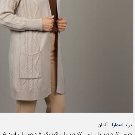
برند 
اسمارا
جنس 8۱ درصد پلی استر ۷درصد پلی اکریلیک ۷ درصد پلی آمید ۵ 