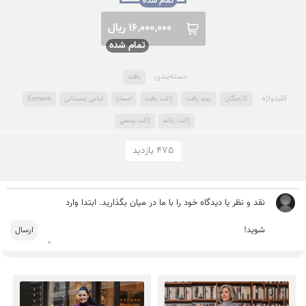
16,000,000 ریال
دسته‌بندی
بافت
کلید‌واژه
کاردیگان
رویه بافت
ژاکت بافت
اسمارا
لباس زمستانی
Esmara
ژاکت زنانه
ژاکت پشمی
475 بازدید