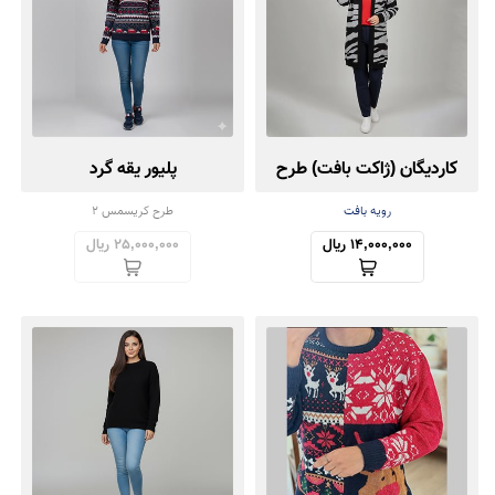
کاردیگان (ژاکت بافت) طرح
پلیور یقه گرد
زبرا
رویه بافت
طرح کریسمس 2
14,000,000 ریال
25,000,000 ریال