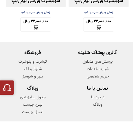
سوییشرت ورزشی نیم زیپ
سوییشرت ورزشی نیم زیپ
فینگردار
فینگردار
زمان ورزش خیس نشو
زمان ورزش خیس نشو
22,000,000 ریال
22,000,000 ریال
گالری پوشاک شلیته
فروشگاه
پرسش‌های متداول
تیشرت و پلوشرت
شرایط خدمات
شلوار و لگ
حریم شخصی
بلوز و شومیز
تماس با ما
وبلاگ
درباره ما
جدول سایزبندی
وبلاگ
لینن چیست
تنسل چیست