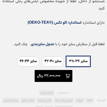
شستشو از داخل، لطفا از شویده مخصوص لباس‌های رنگی استفاده 
دارای استاندارد 
استاندارد اکو تکس (®OEKO-TEX)
لطفا قبل از سفارش سایز خود را با 
جدول سایزبندی
 چک کنید.

سایز 36-38
سایز 40-42
سایز 44-46
22,000,000 ریال
دسته‌بندی
لباس ورزشی
کلید‌واژه
crivit
کرویت
لباس ورزشی زنانه
لباس ارجینال
لباس حرارتی
تیشرت ورزشی