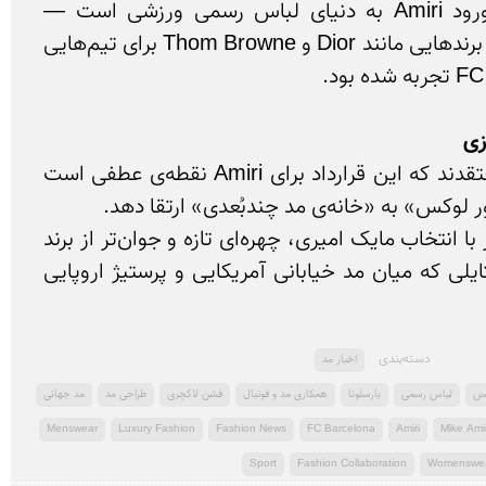
این همکاری، نخستین ورود Amiri به دنیای لباس رسمی ورزشی است — 
حوزه‌ای که پیش‌تر توسط برندهایی مانند Dior و Thom Browne برای تیم‌هایی 
زی
تحلیل‌گران صنعت مد معتقدند که این قرارداد برای Amiri نقطه‌ی عطفی است 
از سوی دیگر، بارسلونا نیز با انتخاب مایک امیری، چهره‌ای تازه و جوان‌تر از برند 
خود ارائه می‌دهد — استایلی که میان مد خیابانی آمریکایی و پرستیژ اروپایی 
دسته‌بندی
اخبار مد
کس
لباس رسمی
بارسلونا
همکاری مد و فوتبال
فشن لاکچری
طراحی مد
مد جهانی
Menswear
Luxury Fashion
Fashion News
FC Barcelona
Amiri
Mike Amir
Sport
Fashion Collaboration
Womenswe