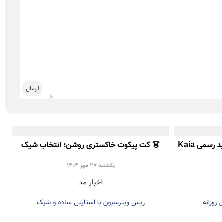
👠 دامن مدادی دوباره برگشت! تأیید رسمی Kaia
👗 کت پیکوت خاکستری روشن؛ انتخاب شیک
Reese Witherspoon برای پاییز ۲۰۲۵
يكشنبه 27 مهر 1404
اخبار مد
 روزانه
ریس ویترسپون با استایلی ساده و شیک