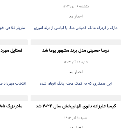
تبریک گفت
يكشنبه 16 دی 1403
اخبار مد
مارک زاکربرگ مالک کمپانی متا، با لباسی از برند امیری
درسا حسینی مدل برند مشهور پوما شد
استایل مهردا
اختتامی
شنبه 24 آذر 1403
اخبار مد
این همکاری که به کمک مجله یانگ انجام شده
انتخاب مهرداد ص
کیمیا علیزاده بانوی الهام‌بخش سال 2024 شد
مادربزرگ ۸۵ ساله نماد جدید دنیای فشن شد
شنبه 10 آذر 1403
اخبار مد