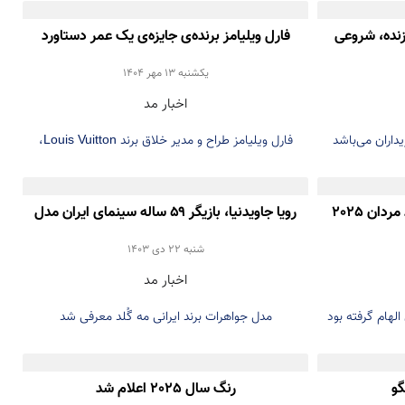
زنده، شروعی
فارل ویلیامز برنده‌ی جایزه‌ی یک عمر دستاورد
 رقم زد
هنری آندره لیون تالی شد
يكشنبه 13 مهر 1404
اخبار مد
داران می‌باشد
فارل ویلیامز طراح و مدیر خلاق برند Louis Vuitton،
است
فشن شو طراح ایرانی در هفته مد مردان 2025
رویا جاویدنیا، بازیگر ۵۹ ساله سینمای ایران مدل
برند جواهرات شد
شنبه 22 دی 1403
اخبار مد
مدل جواهرات برند ایرانی مه گُلد معرفی شد
گو
رنگ سال 2025 اعلام شد