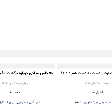
نوعی دست به دست هم دادند!
Gerber برای ترند پاییز ۲۰۲۵
پنجشنبه 8 آبان 1404
چهارشنبه 30 مهر 1404
اخبار مد
اخبار مد
صنوعی وارد دنیای مد شد
کایا گربر با ترکیبی برای استایل