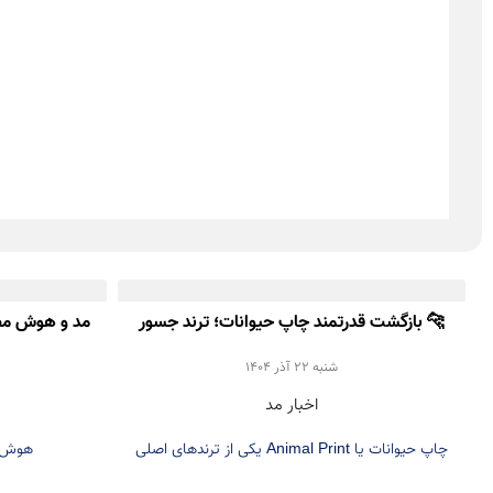
🐆 بازگشت قدرتمند چاپ حیوانات؛ ترند جسور
مد و هوش مص
پاییز و زمستان ۲۰۲۵
شنبه 22 آذر 1404
اخبار مد
چاپ حیوانات یا Animal Print یکی از ترندهای اصلی
هوش م
پاییز و زمستان ۲۰۲۵ است. در این مطلب با نحوه