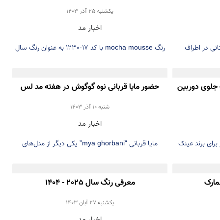
يكشنبه 25 آذر 1403
اخبار مد
انی در اطراف
رنگ mocha mousse با کد 17-1230 به عنوان رنگ سال
ند.
۲۰۲۵ اعلام شد.
 جلوی دوربین
حضور مایا قربانی نوه گوگوش در هفته مد لس
آنجلس
شنبه 10 آذر 1403
اخبار مد
 برای برند عینک
مایا قربانی “mya ghorbani” یکی دیگر از مدل‌های
ر شد.
موفق ایرانی می‌باشد
معرفی رنگ سال 2025 - 1404
يكشنبه 27 آبان 1403
اخبار مد