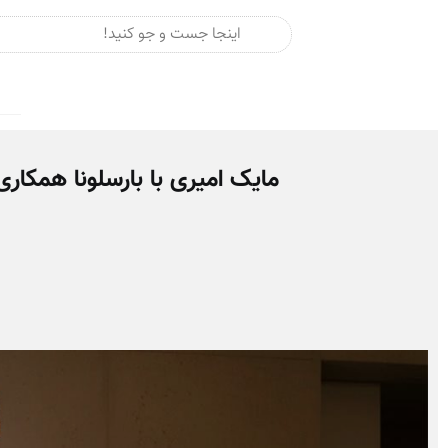
مایک امیری با بارسلونا همکاری کرد | همکاری برند Amiri با باشگا