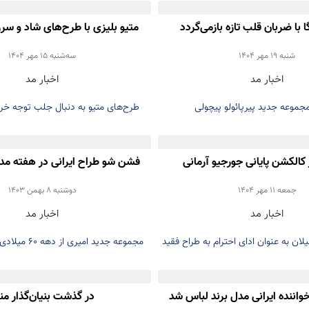
ا با ضربان قلب تازه بازمی‌گردد
متیو بلیزی با طرح‌های شاد و سر
دوباره برای طراحی‌های شانل
شنبه 19 مهر 1404
سه‌شنبه 15 مهر 1404
اخبار مد
اخبار مد
موعه جدید پیرپائولو پیچولی
طرح‌های متیو به دنبال جلب توجه خری
 کالکشن پایانی جورجیو آرمانی
پاریس
جمعه 11 مهر 1404
دوشنبه 8 بهمن 1403
اخبار مد
اخبار مد
ان به عنوان ادای احترام به طراح فقید
مجموعه جدید امیری از دهه ۶۰ میلادی الهام گرفته بود
ایتالیایی برگزار شد. کالکشن پایانی که «Pantelleria,
م داشت و شخصاً توسط آرمانی طراحی شده
خواننده ایرانی مدل برند لباس شد
در گذشت بنیان‌گذار من
آخرین بیانیه او پس از درگذشتش است