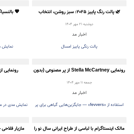
استفاده، استایل‌کردن و دلیل محبوبیت دوباره این ترند
🌿 پالت رنگ پاییز ۲۰۲۵: سبز روشن، انتخاب
💖 بالنسیاگ
در دنیای مد آشنا شوید.
خاص برای استایل شما
دوشنبه 21 مهر 1404
اخبار مد
پالت رنگی پاییز امسال
نمایش مج
رونمایی Stella McCartney از پر مصنوعی (بدون
رونمایی از
استفاده از پر حیوانی)
جمعه 11 مهر 1404
اخبار مد
استفاده از «fevvers» — جایگزین‌هایی گیاهی برای پر
نمایش مدی در میل
حیوانی
Milan» نا
مالک اینستاگرام با لباسی از طراح ایرانی سال نو را
مازیار فلاحی 
بود، اولین و 