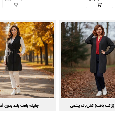
 (ژاکت بافت) کش‌باف پشمی
جلیقه بافت بلند بدون آ