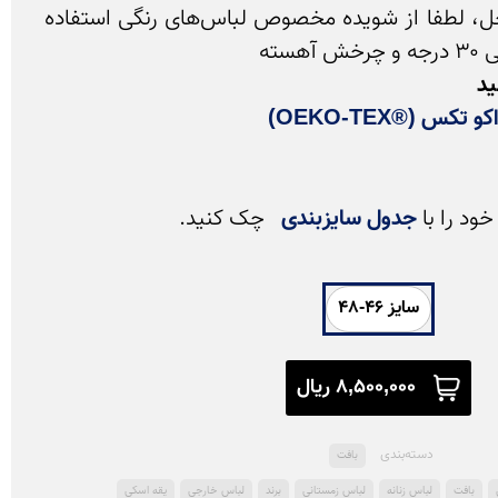
شستشو و اتوکشی از داخل، لطفا از شویده مخصوص لباس‌های رنگی استفاده 
د 
 تکس (®OEKO-TEX)
ود را با 
جدول سایزبندی
 چک کنید.

سایز 46-48
8,500,000 ریال
دسته‌بندی
بافت
بافت
لباس زنانه
لباس زمستانی
برند
لباس خارجی
یقه اسکی