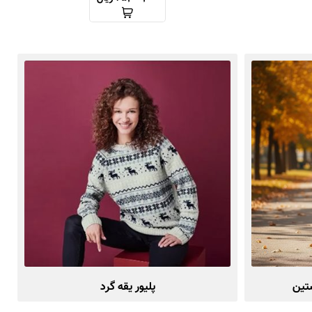
ستین
پلیور یقه گرد