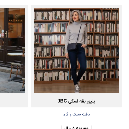
پلیور یقه اسکی JBC
بافت سبک و گرم
8,500,000 ریال