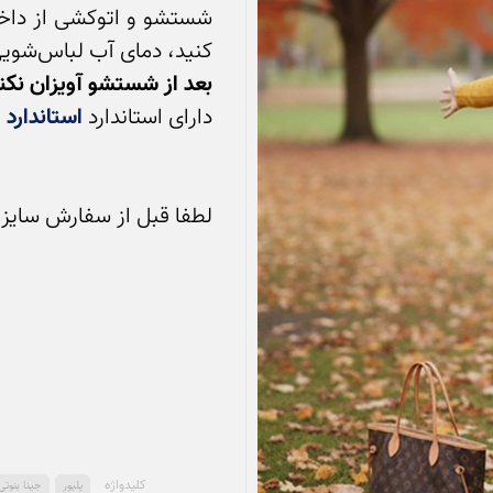
کنید،‌ دمای آب لباس‌شویی ۳۰ درجه و چرخش آهسته

بعد از شستشو آویزان نکنی
دارای استاندارد 
استاندارد اکو
لطفا قبل از سفارش سایز خ
کلید‌واژه
پلیور
جینا بنوتی