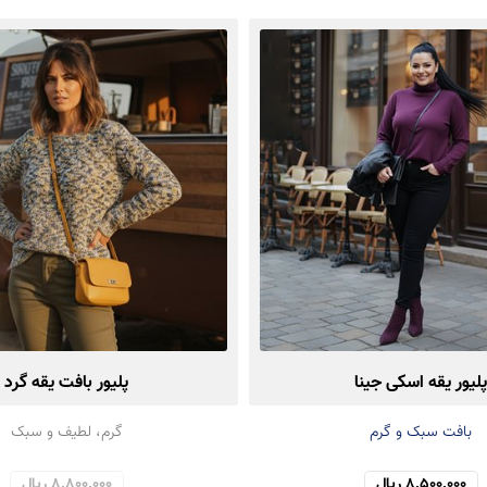
پلیور یقه اسکی جینا
پلیور بافت یقه گرد
بافت سبک و گرم
گرم، لطیف و سبک
8,500,000 ریال
8,800,000 ریال