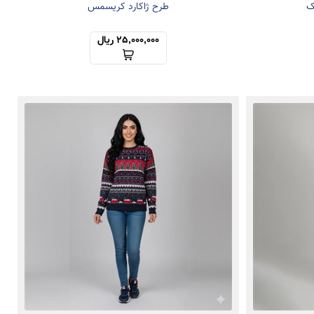
ک
طرح ژاکارد کریسمس
25,000,000 ریال