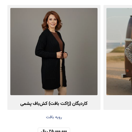
کاردیگان (ژاکت بافت) کش‌باف پشمی
رویه بافت
25,000,000 ریال