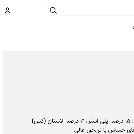
جست و جو
ورود