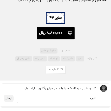
لطفا قبل از سفارش سایز خود را با جدول سایزبندی چک کنید.
سایز ۴۴
8,800,000 ریال
دسته‌بندی
شلوارک و دامن
کلید‌واژه
دامن
دامن کوتاه
اچ اند ام
لباس زنانه
لباس ارجینال
331 بازدید