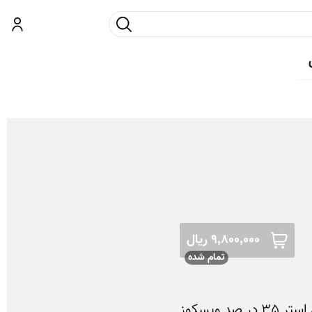
جست و جو
ورود
9,800,000 ریال