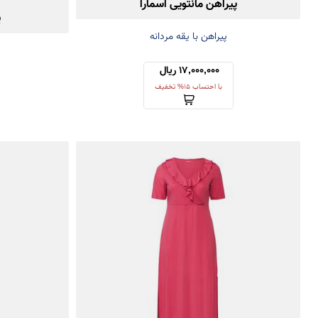
پیراهن مانتویی اسمارا
پ
پیراهن با یقه مردانه
17,000,000 ریال 
با احتساب 15% تخفیف