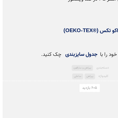
 تکس (®OEKO-TEX)
د را با  
جدول سایزبندی
 چک کنید.
دسته‌بندی
پیراهن و سارافون
کلید‌واژه
پیراهن
ساحلی
605 بازدید