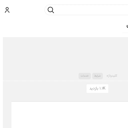
جست و جو
ورود
کلید‌واژه
شرایط
خدمات
1.1K بازدید