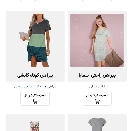
پیراهن راحتی اسمارا
پیراهن کوتاه کاپشی
Cupshe
لباس خانگی
پیراهن چند تکه با طراحی پیچشی
6,800,000 ریال
6,300,000 ریال