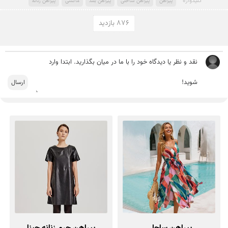
کلید‌واژه
پیراهن
پیراهن ساحلی
پیراهن بلند
ماکسی
پیراهن زنانه
876 بازدید