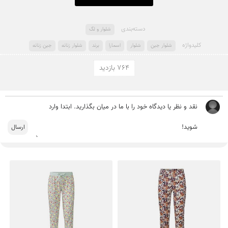
دسته‌بندی
شلوار و لگ
کلید‌واژه
شلوار جین
شلوار
اسمارا
برند
شلوار زنانه
جین زنانه
764 بازدید