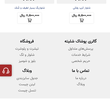
شلوار کرپ پفکی
شلواربگ بسیار لطیف و خُنک
5,500,000 ریال
8,500,000 ریال
گالری پوشاک شلیته
فروشگاه
پرسش‌های متداول
تیشرت و پلوشرت
شرایط خدمات
شلوار و لگ
حریم شخصی
بلوز و شومیز
تماس با ما
وبلاگ
درباره ما
جدول سایزبندی
وبلاگ
لینن چیست
تنسل چیست
© تمامی حقوق متعلق به
شلیته
است.