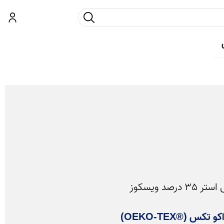
جست و جو
ورود
 تکس (®OEKO-TEX)