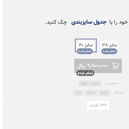
د را با  
جدول سایزبندی
 چک کنید.
سایز 38
سایز 40
9,800,000 ریال
دسته‌بندی
پیراهن و سارافون
کلید‌واژه
پیراهن
ساحلی
اسمارا
799 بازدید