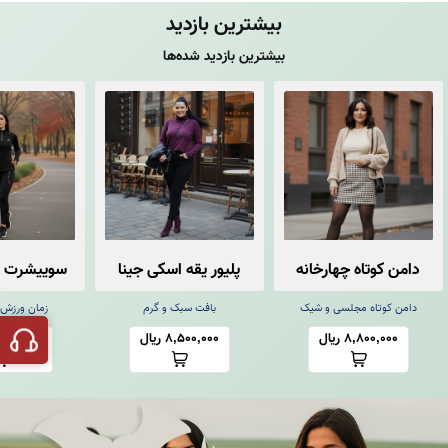
بیشترین بازدید
بیشترین بازدید شده‌ها
دامن کوتاه چهارخانه
پلیور یقه اسکی جینا
سوییشرت و
زیپ فین
دامن کوتاه مجلسی و شیک
بافت سبک و گرم
زمان ورزش
8,800,000 ریال
8,500,000 ریال
22,000,000 