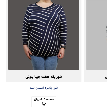
ی
بلوز یقه هفت جینا بنوتی
بلوز پاییزه آستین بلند
5,800,000 ریال