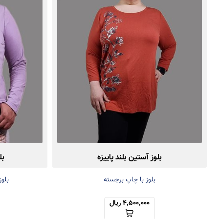
بلوز آستین بلند پاییزه
بل
بلوز با چاپ برجسته
بلوز
4,500,000 ریال