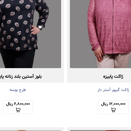
ژاکت پاییزه
بلوز آستین بلند زنانه پای
ژاکت گیپور آستر دار
طرح بوسه
12,000,000 ریال
6,800,000 ریال