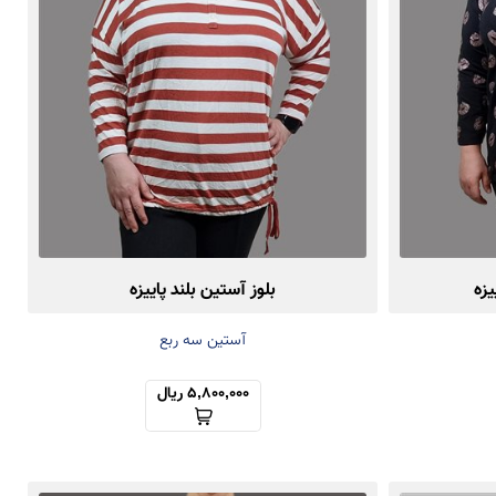
یزه
بلوز آستین بلند پاییزه
آستین سه ربع
5,800,000 ریال