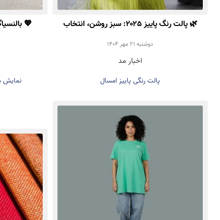
🌿 پالت رنگ پاییز ۲۰۲۵: سبز روشن، انتخاب
💖 بالنسیاگ
خاص برای استایل شما
دوشنبه 21 مهر 1404
اخبار مد
پالت رنگی پاییز امسال
نمایش مج