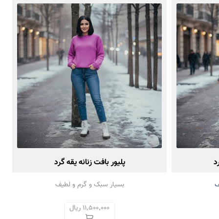
د
پلیور بافت زنانه یقه گرد
ف
بسیار سبک و گرم و لطیف
11,500,000 ریال