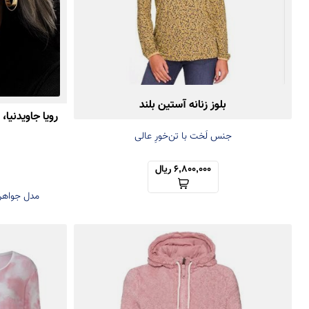
بلوز زنانه آستین بلند
جنس لَخت با تن‌خورِ عالی
6,800,000 ریال
مدل جواهرا