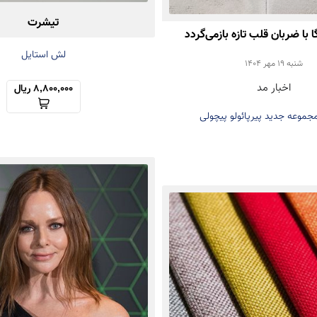
تیشرت
ا با ضربان قلب تازه بازمی‌گردد
لش استایل
شنبه 19 مهر 1404
اخبار مد
8,800,000 ریال
موعه جدید پیرپائولو پیچولی