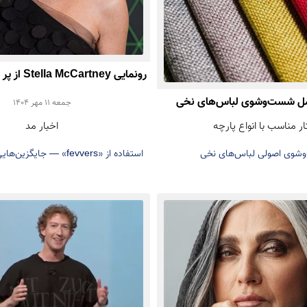
رونمایی tney
مل شست‌وشوی لباس‌های نخی
استفاده از پر حیوانی)
جمعه 11 مهر 1404
ار مناسب با انواع پارچه
اخبار مد
شوی اصولی لباس‌های نخی
استفاده از «fevvers» — جای
حیوانی