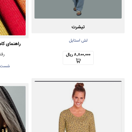
تیشرت
لش استایل
راهنمای کا
رفت
8,800,000 ریال
شست‌و