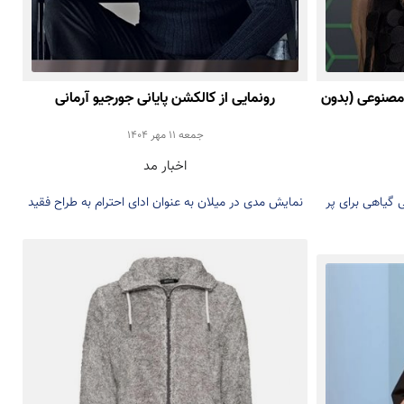
Stella McCar از پر مصنوعی (بدون
رونمایی از کالکشن پایانی جورجیو آرمانی
جمعه 11 مهر 1404
اخبار مد
گزین‌هایی گیاهی برای پر
نمایش مدی در میلان به عنوان ادای احترام به طراح فقید
ایتالیایی برگزار شد. کالکشن پایانی که «Pantelleria,
Milan» نام داشت و شخصاً توسط آرمانی طراحی شده
بود، اولین و آخرین بیانیه او پس از درگذشتش است